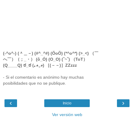
(-^o^-) (＾＿－) (#^_^#) (ÖoÖ) (*^o^*) (>_<) （￣
へ￣）（；_・） (ô_Ó) (O_O) (ˇ~ˇ) （ToT）
(Q____Q) ಠ_ಠ (｡◕‿◕) ［(－－)］ZZzzz
- Si el comentario es anónimo hay muchas
posibilidades que no se publique.
‹
›
Inicio
Ver versión web