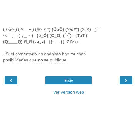
(-^o^-) (＾＿－) (#^_^#) (ÖoÖ) (*^o^*) (>_<) （￣
へ￣）（；_・） (ô_Ó) (O_O) (ˇ~ˇ) （ToT）
(Q____Q) ಠ_ಠ (｡◕‿◕) ［(－－)］ZZzzz
- Si el comentario es anónimo hay muchas
posibilidades que no se publique.
‹
›
Inicio
Ver versión web