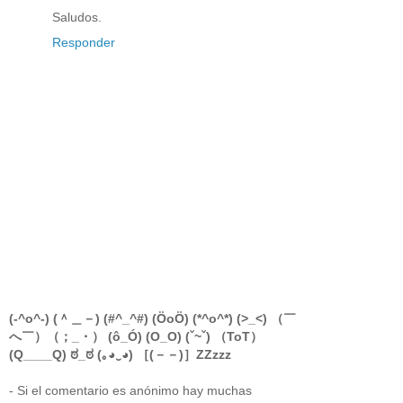
Saludos.
Responder
(-^o^-) (＾＿－) (#^_^#) (ÖoÖ) (*^o^*) (>_<) （￣
へ￣）（；_・） (ô_Ó) (O_O) (ˇ~ˇ) （ToT）
(Q____Q) ಠ_ಠ (｡◕‿◕) ［(－－)］ZZzzz
- Si el comentario es anónimo hay muchas