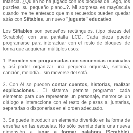
infancia. ¿Quién no ha jugado con los bloques de Lego, los
puzzles, su pequeño piano...?. Mi sorpresa es mayúscula
cuando me he enterado que mis recuerdos pueden quedar
atrás con
Siftables
, un nuevo
"juguete" educativo
.
Los
Siftables
son pequeños rectángulos, (tipo piezas del
Scrabble), con una pantalla LCD. Cada pieza puede
programarse para interactuar con el resto de bloques, de
forma que adquieran múltiples usos:
1.
Permiten ser programadas con secuencias musicales
y así poder organizar una pequeña orquesta, sinfonía,
canción, melodía... sin moverse del sofá.
2. Con él se pueden
contar cuentos, historias, realizar
explicaciones
... El sistema permite programar cada
elemento para que represente un personaje, memorice un
diálogo e interaccione con el resto de piezas al juntarlas,
separarlas o disponerlas en el orden adecuado.
3. Se puede introducir un elemento divertido en la forma de
enseñar en las escuelas. No sólo permite darle una nueva
dimensión a
jugar a formar palabras (Scrabble),