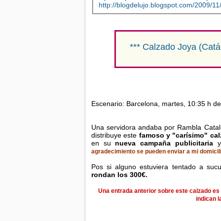
http://blogdelujo.blogspot.com/2009/1
*** Calzado Joya (Cat
Escenario: Barcelona, martes, 10:35 h de
Una servidora andaba por Rambla Catalu
distribuye este
famoso y "carísimo" ca
en su
nueva campaña publicitaria
agradecimiento se pueden enviar a mi domicili
Pos si alguno estuviera tentado a suc
rondan los 300€.
Una entrada anterior sobre este calzado es ar
indican l