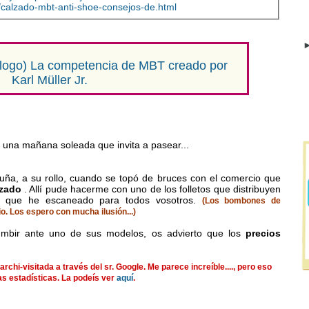
1/calzado-mbt-anti-shoe-consejos-de.html
►
álogo) La competencia de MBT creado por
Karl Müller Jr.
 una mañana soleada que invita a pasear...
ña, a su rollo, cuando se topó de bruces con el comercio que
lzado
. Allí pude hacerme con uno de los folletos que distribuyen
y que he escaneado para todos vosotros.
(Los bombones de
o. Los espero con mucha ilusión...)
umbir ante uno de sus modelos, os advierto que los
precios
chi-visitada a través del sr. Google. Me parece increíble...., pero eso
as estadísticas. La podeís ver
aquí
.