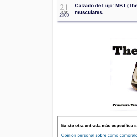
21
Calzado de Lujo: MBT (The 
abr
musculares.
2009
Existe otra entrada más específica 
Opinión personal sobre cómo compralos