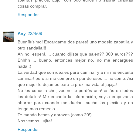
¡Santos precios, Lujo! con 300 euros no sabría cuántas
cosas comprar.
Responder
Any
22/4/09
Bueníííísimo! Encargame dos pares! uno modelo zapatilla y
otro sandalia!!!
Ah no, esperá ... cuanto dijiste que salen?? 300 euros???
Ehhhh ... bueno, entonces mejor no, no me encargues
nada :(
La verdad que son ideales para caminar y a mi me encanta
caminar! pero si me compro un par de esos ... no como. Asi
que mejor lo dejamos para la próxima vida ahjajaja!
No los conocía che, vos no te perdés una! estás en todos
los detalles! Me encantó la información, voy a empezar a
ahorrar para cuando me duelan mucho los piecitos y no
tenga mas remedio ...
Te mando besos y abrazos (como 20!)
Nos vemos Lujita!
Responder