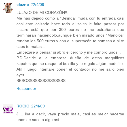
elazne
22/4/09
LUJAZO DE MI CORAZÓN!!.
Me has dejado como a "Belinda" muda con tu entrada casi
casi éste calzado hace todo el solito le falta pasear por
ti,claro está que por 300 euros no me extrañaria que
terminaran haciéndolo,aunque bien mirado unos "Manolos"
rondan los 500 euros y con el supertacón te nomitan a si te
caes te matas...
Empezaré a pensar si abro el cerdito y me compro unos...
P.D.Decirle a la empresa dueña de estos magnificos
zapatos que se rasque el bolsillo y te regale algún modelito.
Ah!!! luego intentaré poner el contador no me salió bien
ayer.
BESOSSSSSSSSSSSSSSS
Responder
ROCIO
22/4/09
J.... iba a decir, vaya precio maja, casi es mejor hacerse
unos de saco o algo así.