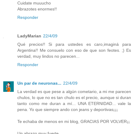
Cuidate muuucho
Abrazotes enormes!!
Responder
LadyMarian
22/4/09
Qué precios!! Si para ustedes es caro,imaginá para
Argentina!! Me consuelo con eso de que son feotes. ;) Es
verdad, muy lindos no parecen...
Responder
Un par de neuronas...
22/4/09
La verdad es que pese a algún cometario, a mi me parecen
chulos, lo que no es tan chulo es el precio, aunque si duran
tanto como me duran a mí... UNA ETERNIDAD... vale la
pena. Yo que siempre ando con jeans y deportivas¡¡¡
Te echaba de menos en mi blog, GRACIAS POR VOLVER¡¡
Un abrazo muy fuerte.