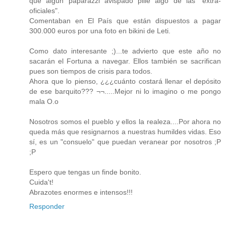
que algún paparazzi avispado pille algo de las "extra-
oficiales".
Comentaban en El País que están dispuestos a pagar
300.000 euros por una foto en bikini de Leti.
Como dato interesante ;)...te advierto que este año no
sacarán el Fortuna a navegar. Ellos también se sacrifican
pues son tiempos de crisis para todos.
Ahora que lo pienso, ¿¿¿cuánto costará llenar el depósito
de ese barquito??? ¬¬.....Mejor ni lo imagino o me pongo
mala O.o
Nosotros somos el pueblo y ellos la realeza....Por ahora no
queda más que resignarnos a nuestras humildes vidas. Eso
sí, es un "consuelo" que puedan veranear por nosotros ;P
;P
Espero que tengas un finde bonito.
Cuida't!
Abrazotes enormes e intensos!!!
Responder