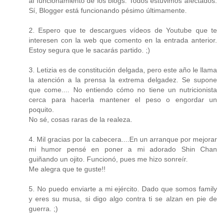
al funcionamiento de los blogs. Todos estuvimos afectados.
Sí, Blogger está funcionando pésimo últimamente.
2. Espero que te descargues vídeos de Youtube que te
interesen con la web que comento en la entrada anterior.
Estoy segura que le sacarás partido. ;)
3. Letizia es de constitución delgada, pero este año le llama
la atención a la prensa la extrema delgadez. Se supone
que come.... No entiendo cómo no tiene un nutricionista
cerca para hacerla mantener el peso o engordar un
poquito.
No sé, cosas raras de la realeza.
4. Mil gracias por la cabecera....En un arranque por mejorar
mi humor pensé en poner a mi adorado Shin Chan
guiñando un ojito. Funcionó, pues me hizo sonreír.
Me alegra que te guste!!
5. No puedo enviarte a mi ejército. Dado que somos family
y eres su musa, si digo algo contra ti se alzan en pie de
guerra. ;)