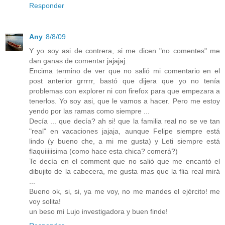
Responder
Any
8/8/09
Y yo soy asi de contrera, si me dicen "no comentes" me
dan ganas de comentar jajajaj.
Encima termino de ver que no salió mi comentario en el
post anterior grrrrr, bastó que dijera que yo no tenía
problemas con explorer ni con firefox para que empezara a
tenerlos. Yo soy asi, que le vamos a hacer. Pero me estoy
yendo por las ramas como siempre ...
Decía ... que decía? ah si! que la familia real no se ve tan
"real" en vacaciones jajaja, aunque Felipe siempre está
lindo (y bueno che, a mi me gusta) y Leti siempre está
flaquiiiiisima (como hace esta chica? comerá?)
Te decía en el comment que no salió que me encantó el
dibujito de la cabecera, me gusta mas que la flia real mirá
...
Bueno ok, si, si, ya me voy, no me mandes el ejército! me
voy solita!
un beso mi Lujo investigadora y buen finde!