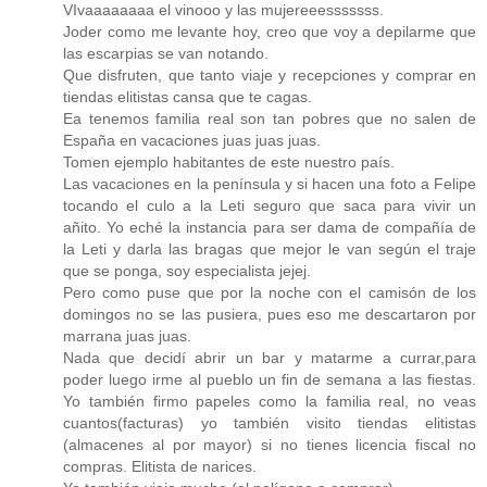
VIvaaaaaaaa el vinooo y las mujereeesssssss.
Joder como me levante hoy, creo que voy a depilarme que
las escarpias se van notando.
Que disfruten, que tanto viaje y recepciones y comprar en
tiendas elitistas cansa que te cagas.
Ea tenemos familia real son tan pobres que no salen de
España en vacaciones juas juas juas.
Tomen ejemplo habitantes de este nuestro país.
Las vacaciones en la península y si hacen una foto a Felipe
tocando el culo a la Leti seguro que saca para vivir un
añito. Yo eché la instancia para ser dama de compañía de
la Leti y darla las bragas que mejor le van según el traje
que se ponga, soy especialista jejej.
Pero como puse que por la noche con el camisón de los
domingos no se las pusiera, pues eso me descartaron por
marrana juas juas.
Nada que decidí abrir un bar y matarme a currar,para
poder luego irme al pueblo un fin de semana a las fiestas.
Yo también firmo papeles como la familia real, no veas
cuantos(facturas) yo también visito tiendas elitistas
(almacenes al por mayor) si no tienes licencia fiscal no
compras. Elitista de narices.