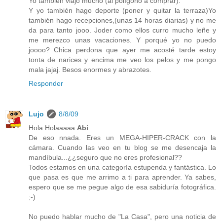
Yo también viajo mucho (al polígono a comprar).
Y yo también hago deporte (poner y quitar la terraza)Yo
también hago recepciones,(unas 14 horas diarias) y no me
da para tanto jooo. Joder como ellos curro mucho leñe y
me merezco unas vacaciones. Y porqué yo no puedo
joooo? Chica perdona que ayer me acosté tarde estoy
tonta de narices y encima me veo los pelos y me pongo
mala jajaj. Besos enormes y abrazotes.
Responder
Lujo
8/8/09
Hola Holaaaaa
Abi
De eso nnada. Eres un MEGA-HIPER-CRACK con la
cámara. Cuando las veo en tu blog se me desencaja la
mandíbula...¿¿seguro que no eres profesional??
Todos estamos en una categoría estupenda y fantástica. Lo
que pasa es que me arrimo a ti para aprender. Ya sabes,
espero que se me pegue algo de esa sabiduría fotográfica.
;-)
No puedo hablar mucho de "La Casa", pero una noticia de