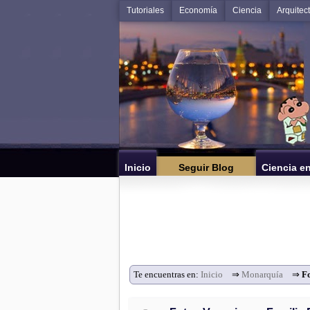
Tutoriales
Economía
Ciencia
Arquitec
Inicio
Seguir Blog
Ciencia e
Te encuentras en:
Inicio
⇒
Monarquía
⇒
F