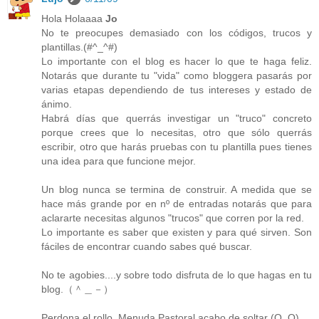
Hola Holaaaa
Jo
No te preocupes demasiado con los códigos, trucos y
plantillas.(#^_^#)
Lo importante con el blog es hacer lo que te haga feliz.
Notarás que durante tu "vida" como bloggera pasarás por
varias etapas dependiendo de tus intereses y estado de
ánimo.
Habrá días que querrás investigar un "truco" concreto
porque crees que lo necesitas, otro que sólo querrás
escribir, otro que harás pruebas con tu plantilla pues tienes
una idea para que funcione mejor.
Un blog nunca se termina de construir. A medida que se
hace más grande por en nº de entradas notarás que para
aclararte necesitas algunos "trucos" que corren por la red.
Lo importante es saber que existen y para qué sirven. Son
fáciles de encontrar cuando sabes qué buscar.
No te agobies....y sobre todo disfruta de lo que hagas en tu
blog.（＾＿－）
Perdona el rollo. Menuda Pastoral acabo de soltar (O_O)