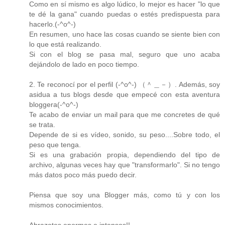
Como en sí mismo es algo lúdico, lo mejor es hacer "lo que
te dé la gana" cuando puedas o estés predispuesta para
hacerlo.(-^o^-)
En resumen, uno hace las cosas cuando se siente bien con
lo que está realizando.
Si con el blog se pasa mal, seguro que uno acaba
dejándolo de lado en poco tiempo.
2. Te reconocí por el perfil (-^o^-) （＾＿－）. Además, soy
asidua a tus blogs desde que empecé con esta aventura
bloggera(-^o^-)
Te acabo de enviar un mail para que me concretes de qué
se trata.
Depende de si es vídeo, sonido, su peso....Sobre todo, el
peso que tenga.
Si es una grabación propia, dependiendo del tipo de
archivo, algunas veces hay que "transformarlo". Si no tengo
más datos poco más puedo decir.
Piensa que soy una Blogger más, como tú y con los
mismos conocimientos.
Abrazotes enormes e intensos!!