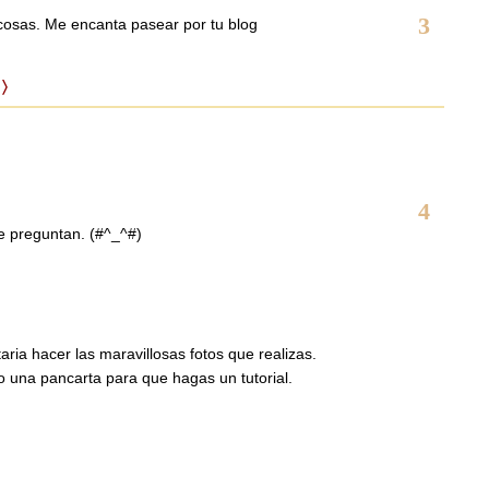
3
cosas. Me encanta pasear por tu blog
 〉
4
e preguntan. (#^_^#)
taria hacer las maravillosas fotos que realizas.
una pancarta para que hagas un tutorial.