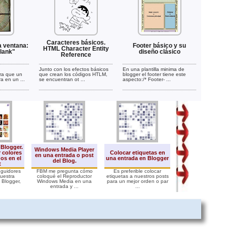
Caracteres básicos.
a ventana:
Footer básico y su
HTML Character Entity
lank"
diseño clásico
Reference
Junto con los efectos básicos
En una plantilla minima de
ra que un
que crean los códigos HTLM,
blogger el footer tiene este
a en un ...
se encuentran ot ...
aspecto:/* Footer- ...
Blogger.
Windows Media Player
 colores
Colocar etiquetas en
Tipos links o enl
en una entrada o post
os en el
una entrada en Blogger
Listado y Clasifi
del Blog.
t
eguidores
FBM me pregunta cómo
Es preferible colocar
Tipos de Enlaceso l
uestra
coloqué el Reproductor
etiquetas a nuestros posts
su Clasificación.• 
. Blogger,
Windows Media en una
para un mejor orden o par
Simple: en una palab
entrada y ...
...