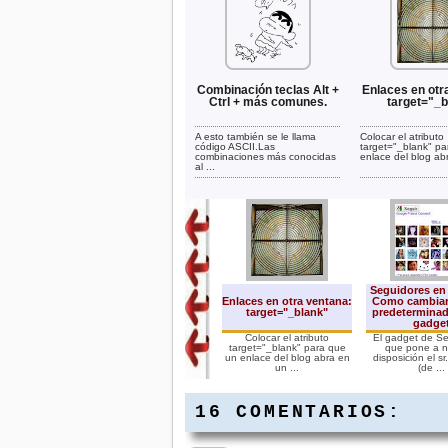
Combinación teclas Alt +
Enlaces en otr
Ctrl + más comunes.
target="_b
A esto también se le llama
Colocar el atributo
código ASCII.Las
target="_blank" pa
combinaciones más conocidas
enlace del blog abr
al ...
Seguidores en 
Enlaces en otra ventana:
Como cambiar
target="_blank"
predeterminad
gadge
Colocar el atributo
El gadget de S
target="_blank" para que
que pone a n
un enlace del blog abra en
disposición el sr
un ...
(de ...
16 COMENTARIOS: