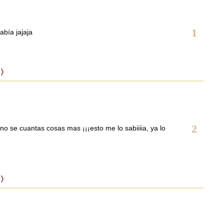
1
abía jajaja
 〉
2
 no se cuantas cosas mas ¡¡¡esto me lo sabiiiia, ya lo
 〉