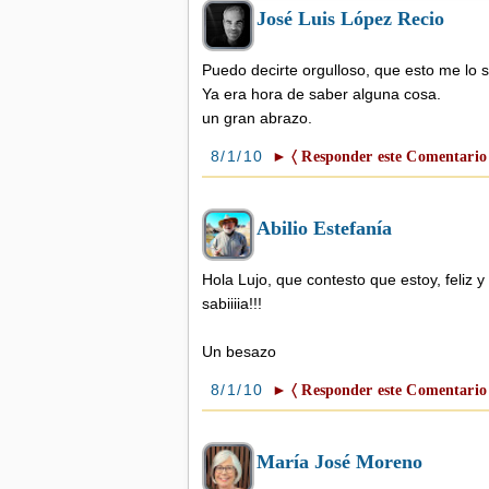
José Luis López Recio
Eliminar bordes en
imágenes del post
Blogger
Puedo decirte orgulloso, que esto me lo s
En algunos tipos de
plantillas aparecen unos
Ya era hora de saber alguna cosa.
bordes alrededor de las
imáge ...
un gran abrazo.
8/1/10
► 〈 Responder este Comentario
Abilio Estefanía
Hola Lujo, que contesto que estoy, feliz y
sabiiiia!!!
Un besazo
8/1/10
► 〈 Responder este Comentario
María José Moreno