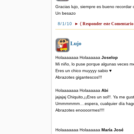
Gracias lujo, siempre es bueno recordar 
Un besazo
8/1/10
► 〈 Responder este Comentario
Lujo
Holaaaaaaa Holaaaaaa
Joselop
Mi niño, lo puse porque algunas veces m
Eres un chico muyyyy sabio ♥
Abrazotes gigantescos!!!
Holaaaaaaa Holaaaaaa
Abi
jajajaj Chiquito,¡¡Eres un sol!!. Ya me gus
Ummmmmm....espera, cualquier día hago 
Abrazotes enoooormes!!!!
Holaaaaaaa Holaaaaaa
María José