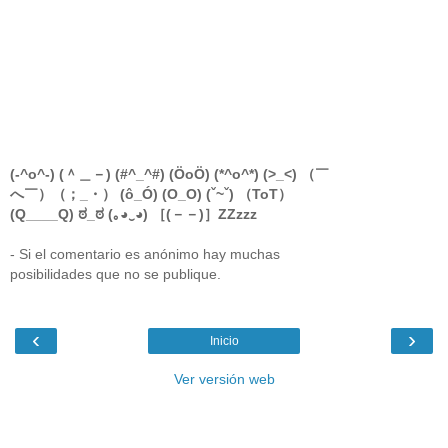
(-^o^-) (＾＿－) (#^_^#) (ÖoÖ) (*^o^*) (>_<) （￣
へ￣）（；_・） (ô_Ó) (O_O) (ˇ~ˇ) （ToT）
(Q____Q) ಠ_ಠ (｡◕‿◕) ［(－－)］ZZzzz
- Si el comentario es anónimo hay muchas
posibilidades que no se publique.
‹
›
Inicio
Ver versión web