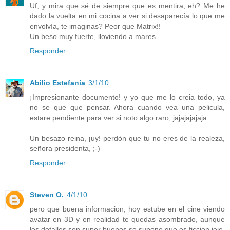
Uf, y mira que sé de siempre que es mentira, eh? Me he
dado la vuelta en mi cocina a ver si desaparecía lo que me
envolvía, te imaginas? Peor que Matrix!!
Un beso muy fuerte, lloviendo a mares.
Responder
Abilio Estefanía
3/1/10
¡Impresionante documento! y yo que me lo creia todo, ya
no se que que pensar. Ahora cuando vea una pelicula,
estare pendiente para ver si noto algo raro, jajajajajaja.
Un besazo reina, ¡uy! perdón que tu no eres de la realeza,
señora presidenta, ;-)
Responder
Steven O.
4/1/10
pero que buena informacion, hoy estube en el cine viendo
avatar en 3D y en realidad te quedas asombrado, aunque
los detalles son super buenos se supone que es ficcion jeje