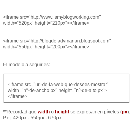
<iframe src="http://www.ismyblogworking.com"
width="520px" height="210px"></iframe>
<iframe src="http://blogdeladymarian.blogspot.com"
width="550px" height="200px"></iframe>
El modelo a seguir es:
<iframe src="url-de-la-web-que-desees-mostrar"
width="nº-de-ancho px" height="nº-de-alto px">
</iframe>
**
Recordad que
width
o
height
se expresan en píxeles (
px
).
P.ej: 420
px
- 550
px
- 670
px
...