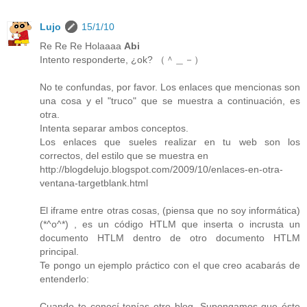
Lujo
15/1/10
Re Re Re Holaaaa
Abi
Intento responderte, ¿ok? （＾＿－）
No te confundas, por favor. Los enlaces que mencionas son
una cosa y el "truco" que se muestra a continuación, es
otra.
Intenta separar ambos conceptos.
Los enlaces que sueles realizar en tu web son los
correctos, del estilo que se muestra en
http://blogdelujo.blogspot.com/2009/10/enlaces-en-otra-
ventana-targetblank.html
El iframe entre otras cosas, (piensa que no soy informática)
(*^o^*) , es un código HTLM que inserta o incrusta un
documento HTLM dentro de otro documento HTLM
principal.
Te pongo un ejemplo práctico con el que creo acabarás de
entenderlo:
Cuando te conocí tenías otro blog. Supongamos que éste