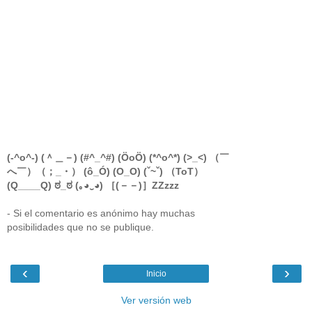
(-^o^-) (＾＿－) (#^_^#) (ÖoÖ) (*^o^*) (>_<) （￣
へ￣）（；_・） (ô_Ó) (O_O) (ˇ~ˇ) （ToT）
(Q____Q) ಠ_ಠ (｡◕‿◕) ［(－－)］ZZzzz
- Si el comentario es anónimo hay muchas
posibilidades que no se publique.
‹
›
Inicio
Ver versión web