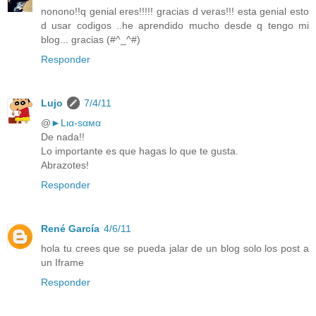
nonono!!q genial eres!!!!! gracias d veras!!! esta genial esto
d usar codigos ..he aprendido mucho desde q tengo mi
blog... gracias (#^_^#)
Responder
Lujo
7/4/11
@
►Lια-ѕαмα
De nada!!
Lo importante es que hagas lo que te gusta.
Abrazotes!
Responder
René García
4/6/11
hola tu crees que se pueda jalar de un blog solo los post a
un Iframe
Responder