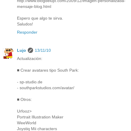
http://www.blogdelujo.com/2009/12/imagen-personalizada-
mensaje-blog.html
Espero que algo te sirva.
Saludos!
Responder
Lujo
13/11/10
Actualización:
■ Crear avatares tipo South Park:
- sp-studio.de
- southparkstudios.com/avatar/
■ Otros:
Urfooz>
Portrait Illustration Maker
WeeWorld
Joystiq Mii characters