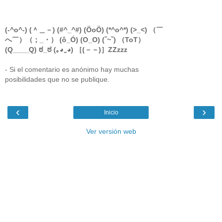
(-^o^-) (＾＿－) (#^_^#) (ÖoÖ) (*^o^*) (>_<) （￣
へ￣）（；_・） (ô_Ó) (O_O) (ˇ~ˇ) （ToT）
(Q____Q) ಠ_ಠ (｡◕‿◕) ［(－－)］ZZzzz
- Si el comentario es anónimo hay muchas
posibilidades que no se publique.
‹
›
Inicio
Ver versión web