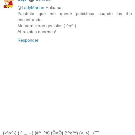
@
LadyMarian
Holaaaa,
Palabrita que me quedé patidifusa cuando los iba
encontrando.
Me parecieron geniales (-^o^-)
Abrazotes enormes!
Responder
(-^o^-) (＾＿－) (#^_^#) (ÖoÖ) (*^o^*) (>_<) （￣