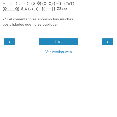
へ￣）（；_・） (ô_Ó) (O_O) (ˇ~ˇ) （ToT）
(Q____Q) ಠ_ಠ (｡◕‿◕) ［(－－)］ZZzzz
- Si el comentario es anónimo hay muchas
posibilidades que no se publique.
‹
›
Inicio
Ver versión web