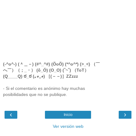
(-^o^-) (＾＿－) (#^_^#) (ÖoÖ) (*^o^*) (>_<) （￣
へ￣）（；_・） (ô_Ó) (O_O) (ˇ~ˇ) （ToT）
(Q____Q) ಠ_ಠ (｡◕‿◕) ［(－－)］ZZzzz
- Si el comentario es anónimo hay muchas
posibilidades que no se publique.
‹
›
Inicio
Ver versión web