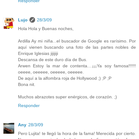
Responder
Lujo
28/3/09
Hola Hola y Buenas noches,
Ardilla
Ay mi niña...el buscador de Google es rarísimo. Por
aquí vienen buscando una foto de las partes nobles de
Enrique Iglesias jijijiji
Descansa de este duro día de Bus.
Arwen
Estoy la mar de contenta....¡¡¡Ya soy famosa!!!!!!
oeeee, oeeeee, oeeeee, oeeeee.
De aquí a la alfombra roja de Hollywood ;) ;P ;P
Bona nit.
Muchos abrazotes super enérgicos, de corazón. ;)
Responder
Any
28/3/09
Pero Lujita! te llegó la hora de la fama! Merecida por cierto.