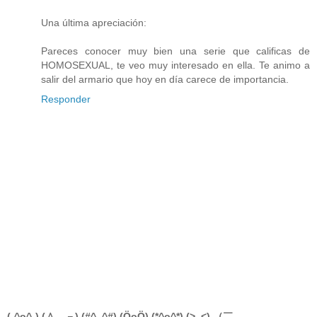
Una última apreciación:
Pareces conocer muy bien una serie que calificas de
HOMOSEXUAL, te veo muy interesado en ella. Te animo a
salir del armario que hoy en día carece de importancia.
Responder
(-^o^-) (＾＿－) (#^_^#) (ÖoÖ) (*^o^*) (>_<) （￣