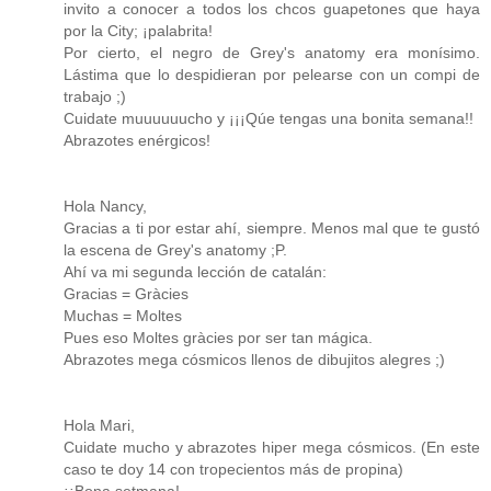
invito a conocer a todos los chcos guapetones que haya
por la City; ¡palabrita!
Por cierto, el negro de Grey's anatomy era monísimo.
Lástima que lo despidieran por pelearse con un compi de
trabajo ;)
Cuidate muuuuuucho y ¡¡¡Qúe tengas una bonita semana!!
Abrazotes enérgicos!
Hola Nancy,
Gracias a ti por estar ahí, siempre. Menos mal que te gustó
la escena de Grey's anatomy ;P.
Ahí va mi segunda lección de catalán:
Gracias = Gràcies
Muchas = Moltes
Pues eso Moltes gràcies por ser tan mágica.
Abrazotes mega cósmicos llenos de dibujitos alegres ;)
Hola Mari,
Cuidate mucho y abrazotes hiper mega cósmicos. (En este
caso te doy 14 con tropecientos más de propina)
¡¡Bona setmana!