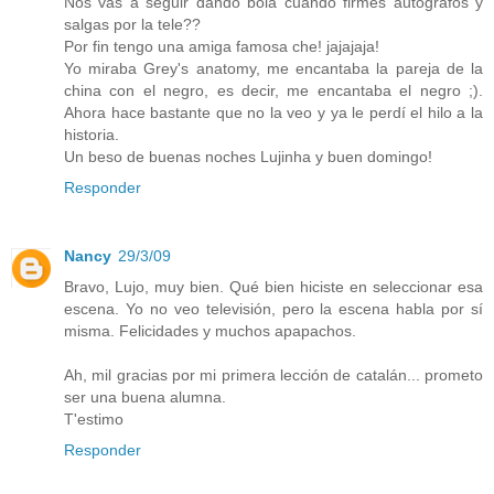
Nos vas a seguir dando bola cuando firmes autógrafos y
salgas por la tele??
Por fin tengo una amiga famosa che! jajajaja!
Yo miraba Grey's anatomy, me encantaba la pareja de la
china con el negro, es decir, me encantaba el negro ;).
Ahora hace bastante que no la veo y ya le perdí el hilo a la
historia.
Un beso de buenas noches Lujinha y buen domingo!
Responder
Nancy
29/3/09
Bravo, Lujo, muy bien. Qué bien hiciste en seleccionar esa
escena. Yo no veo televisión, pero la escena habla por sí
misma. Felicidades y muchos apapachos.
Ah, mil gracias por mi primera lección de catalán... prometo
ser una buena alumna.
T'estimo
Responder