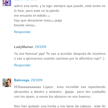
adoro esa serie, y la sigo siempre que puedo, este lunes no
lo hice, pero este no la pierdo
me encanto el videito ¡¡
hay que abrazarse mas¡¡¡ jaaja
besote reina¡¡
Responder
LadyMarian
29/3/09
Ya sos famosa! jaja! Te vas a acordar después de nosotros
o vas a ignorarnos cuando camines por la alfombra roja? ;)
Responder
Balovega
29/3/09
HOlaaaaaaaaaaa Lujazo.. eres increíble vas repartiendo
abrazotes a diestro y siniestro.. jjejeje.. pero ten cuidadito
con los spam, a veces los abrazos no son buenos..
Nos han quitado una horita y me tiene de cabeza , este fin