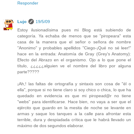
Responder
Lujo
19/5/09
Estoy ilusionadísima pues mi Blog está subiendo de
categoría. Ya echaba de menos que se "piropeara" esta
casa de la manera que el señor o señora de nombre
"Anonimo" y probables apellidos "Ciego-¡Qué no sé leer!"
hace en la entrada: Anatomía de Gray (Grey's Anatomy):
Efecto del Abrazo en el organismo. Ojo a lo que pone el
título, ¿¿¿¿¿alguien ve el nombre del libro por alguna
parte?????
¡Ah,! las faltas de ortografía y sintaxis son cosa de "él o
ella", porque si no tiene claro si soy chico o chica, lo que ha
quedado en evidencia es que mi piropead@r no tiene
"webs" para identificarse. Hace bien, no vaya a ser que el
ejército que guardo en la mesita de noche se levante en
armas y saque los tanques a la calle para afrontar esta
terrible, dura y despiadada crítica que le habrá llevado un
máximo de dos segundos elaborar.