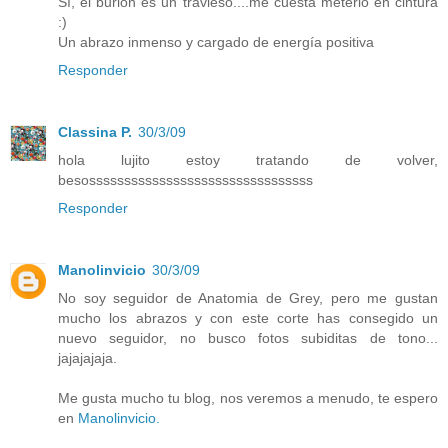
Sí, el burlón es un travieso....me cuesta meterlo en cintura
:)
Un abrazo inmenso y cargado de energía positiva
Responder
Classina P.
30/3/09
hola lujito estoy tratando de volver,
besossssssssssssssssssssssssssssssss
Responder
Manolinvicio
30/3/09
No soy seguidor de Anatomia de Grey, pero me gustan
mucho los abrazos y con este corte has consegido un
nuevo seguidor, no busco fotos subiditas de tono...
jajajajaja.
Me gusta mucho tu blog, nos veremos a menudo, te espero
en
Manolinvicio.