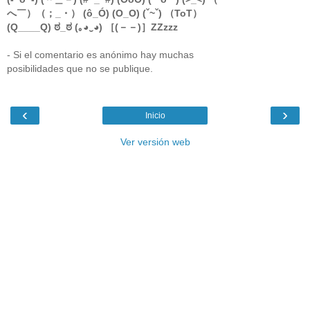
へ￣）（；_・） (ô_Ó) (O_O) (ˇ~ˇ) （ToT）
(Q____Q) ಠ_ಠ (｡◕‿◕) ［(－－)］ZZzzz
- Si el comentario es anónimo hay muchas
posibilidades que no se publique.
‹
›
Inicio
Ver versión web