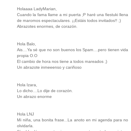
Holaaaa LadyMarian,
Cuando la fama llame a mi puerta ;P haré una fiestuki llena
de maromos espectaculares. ¡¡Estáis todos invitados!! ;)
Abrazotes enormes, de corazón.
Hola Balo,
Ais....Ya sé que no son buenos los Spam....pero tienen vida
propia O.O
El cambio de hora nos tiene a todos mareados ;)
Un abrazote inmeeenso y cariñoso
Hola Izara,
Lo dicho....Lo dije de corazón.
Un abrazo enorme
Hola LNJ
Mi niña, una bonita frase...La anoto en mi agenda para no
olvidarla.