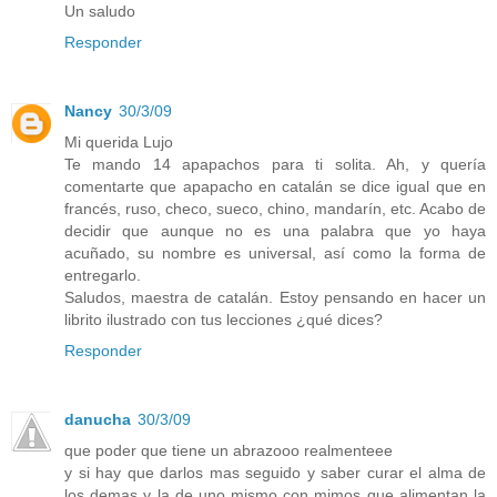
Un saludo
Responder
Nancy
30/3/09
Mi querida Lujo
Te mando 14 apapachos para ti solita. Ah, y quería
comentarte que apapacho en catalán se dice igual que en
francés, ruso, checo, sueco, chino, mandarín, etc. Acabo de
decidir que aunque no es una palabra que yo haya
acuñado, su nombre es universal, así como la forma de
entregarlo.
Saludos, maestra de catalán. Estoy pensando en hacer un
librito ilustrado con tus lecciones ¿qué dices?
Responder
danucha
30/3/09
que poder que tiene un abrazooo realmenteee
y si hay que darlos mas seguido y saber curar el alma de
los demas y la de uno mismo con mimos que alimentan la