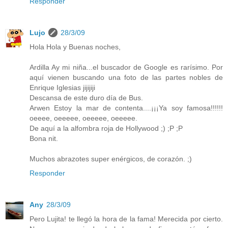
Responder
Lujo
28/3/09
Hola Hola y Buenas noches,
Ardilla
Ay mi niña...el buscador de Google es rarísimo. Por
aquí vienen buscando una foto de las partes nobles de
Enrique Iglesias jijijiji
Descansa de este duro día de Bus.
Arwen
Estoy la mar de contenta....¡¡¡Ya soy famosa!!!!!!
oeeee, oeeeee, oeeeee, oeeeee.
De aquí a la alfombra roja de Hollywood ;) ;P ;P
Bona nit.
Muchos abrazotes super enérgicos, de corazón. ;)
Responder
Any
28/3/09
Pero Lujita! te llegó la hora de la fama! Merecida por cierto.