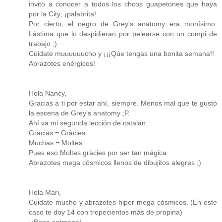
invito a conocer a todos los chcos guapetones que haya
por la City; ¡palabrita!
Por cierto, el negro de Grey's anatomy era monísimo.
Lástima que lo despidieran por pelearse con un compi de
trabajo ;)
Cuidate muuuuuucho y ¡¡¡Qúe tengas una bonita semana!!
Abrazotes enérgicos!
Hola Nancy,
Gracias a ti por estar ahí, siempre. Menos mal que te gustó
la escena de Grey's anatomy ;P.
Ahí va mi segunda lección de catalán:
Gracias = Gràcies
Muchas = Moltes
Pues eso Moltes gràcies por ser tan mágica.
Abrazotes mega cósmicos llenos de dibujitos alegres ;)
Hola Mari,
Cuidate mucho y abrazotes hiper mega cósmicos. (En este
caso te doy 14 con tropecientos más de propina)
¡¡Bona setmana!