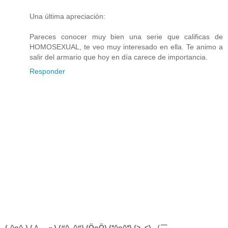
Una última apreciación:
Pareces conocer muy bien una serie que calificas de
HOMOSEXUAL, te veo muy interesado en ella. Te animo a
salir del armario que hoy en día carece de importancia.
Responder
(-^o^-) (＾＿－) (#^_^#) (ÖoÖ) (*^o^*) (>_<) （￣