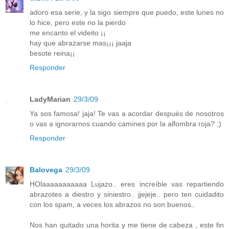
adoro esa serie, y la sigo siempre que puedo, este lunes no
lo hice, pero este no la pierdo
me encanto el videito ¡¡
hay que abrazarse mas¡¡¡ jaaja
besote reina¡¡
Responder
LadyMarian
29/3/09
Ya sos famosa! jaja! Te vas a acordar después de nosotros
o vas a ignorarnos cuando camines por la alfombra roja? ;)
Responder
Balovega
29/3/09
HOlaaaaaaaaaaa Lujazo.. eres increíble vas repartiendo
abrazotes a diestro y siniestro.. jjejeje.. pero ten cuidadito
con los spam, a veces los abrazos no son buenos..
Nos han quitado una horita y me tiene de cabeza , este fin