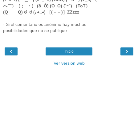
へ￣）（；_・） (ô_Ó) (O_O) (ˇ~ˇ) （ToT）
(Q____Q) ಠ_ಠ (｡◕‿◕) ［(－－)］ZZzzz
- Si el comentario es anónimo hay muchas
posibilidades que no se publique.
‹
›
Inicio
Ver versión web