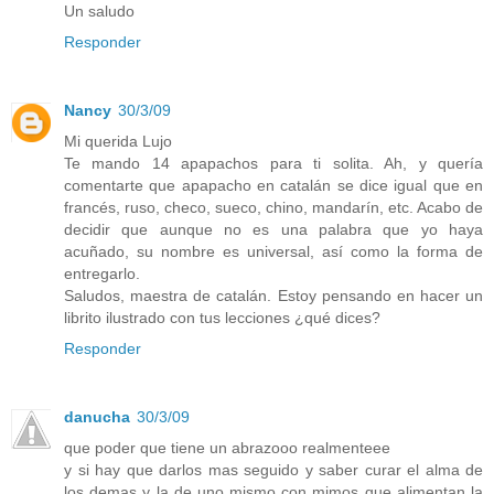
Un saludo
Responder
Nancy
30/3/09
Mi querida Lujo
Te mando 14 apapachos para ti solita. Ah, y quería
comentarte que apapacho en catalán se dice igual que en
francés, ruso, checo, sueco, chino, mandarín, etc. Acabo de
decidir que aunque no es una palabra que yo haya
acuñado, su nombre es universal, así como la forma de
entregarlo.
Saludos, maestra de catalán. Estoy pensando en hacer un
librito ilustrado con tus lecciones ¿qué dices?
Responder
danucha
30/3/09
que poder que tiene un abrazooo realmenteee
y si hay que darlos mas seguido y saber curar el alma de
los demas y la de uno mismo con mimos que alimentan la