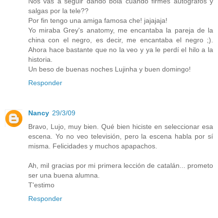
Nos vas a seguir dando bola cuando firmes autógrafos y
salgas por la tele??
Por fin tengo una amiga famosa che! jajajaja!
Yo miraba Grey's anatomy, me encantaba la pareja de la
china con el negro, es decir, me encantaba el negro ;).
Ahora hace bastante que no la veo y ya le perdí el hilo a la
historia.
Un beso de buenas noches Lujinha y buen domingo!
Responder
Nancy
29/3/09
Bravo, Lujo, muy bien. Qué bien hiciste en seleccionar esa
escena. Yo no veo televisión, pero la escena habla por sí
misma. Felicidades y muchos apapachos.
Ah, mil gracias por mi primera lección de catalán... prometo
ser una buena alumna.
T'estimo
Responder