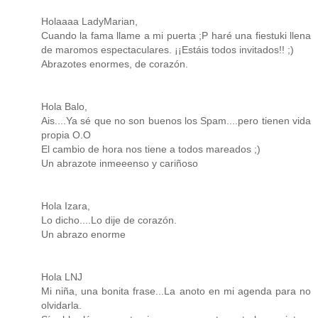
Holaaaa LadyMarian,
Cuando la fama llame a mi puerta ;P haré una fiestuki llena
de maromos espectaculares. ¡¡Estáis todos invitados!! ;)
Abrazotes enormes, de corazón.
Hola Balo,
Ais....Ya sé que no son buenos los Spam....pero tienen vida
propia O.O
El cambio de hora nos tiene a todos mareados ;)
Un abrazote inmeeenso y cariñoso
Hola Izara,
Lo dicho....Lo dije de corazón.
Un abrazo enorme
Hola LNJ
Mi niña, una bonita frase...La anoto en mi agenda para no
olvidarla.