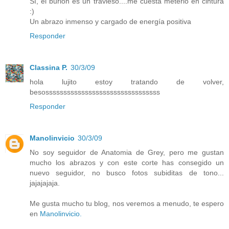
Sí, el burlón es un travieso....me cuesta meterlo en cintura
:)
Un abrazo inmenso y cargado de energía positiva
Responder
Classina P.
30/3/09
hola lujito estoy tratando de volver,
besossssssssssssssssssssssssssssssss
Responder
Manolinvicio
30/3/09
No soy seguidor de Anatomia de Grey, pero me gustan
mucho los abrazos y con este corte has consegido un
nuevo seguidor, no busco fotos subiditas de tono...
jajajajaja.
Me gusta mucho tu blog, nos veremos a menudo, te espero
en
Manolinvicio.