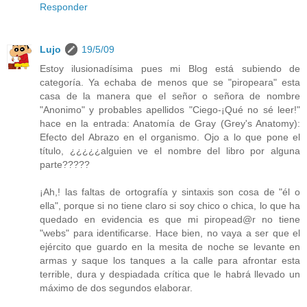
Responder
Lujo
19/5/09
Estoy ilusionadísima pues mi Blog está subiendo de
categoría. Ya echaba de menos que se "piropeara" esta
casa de la manera que el señor o señora de nombre
"Anonimo" y probables apellidos "Ciego-¡Qué no sé leer!"
hace en la entrada: Anatomía de Gray (Grey's Anatomy):
Efecto del Abrazo en el organismo. Ojo a lo que pone el
título, ¿¿¿¿¿alguien ve el nombre del libro por alguna
parte?????
¡Ah,! las faltas de ortografía y sintaxis son cosa de "él o
ella", porque si no tiene claro si soy chico o chica, lo que ha
quedado en evidencia es que mi piropead@r no tiene
"webs" para identificarse. Hace bien, no vaya a ser que el
ejército que guardo en la mesita de noche se levante en
armas y saque los tanques a la calle para afrontar esta
terrible, dura y despiadada crítica que le habrá llevado un
máximo de dos segundos elaborar.