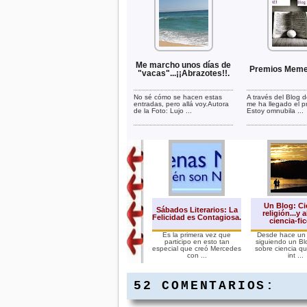
Me marcho unos días de
Premios Meme
"vacas"...¡¡Abrazotes!!.
No sé cómo se hacen estas
A través del Blog 
entradas, pero allá voy.Autora
me ha llegado el 
de la Foto: Lujo ...
Estoy omnubila ...
Un Blog: Ci
Sábados Literarios: La
religión...y 
Felicidad es Contagiosa.
ciencia-fi
Es la primera vez que
Desde hace un
participo en esto tan
siguiendo un B
especial que creó Mercedes
sobre ciencia q
con ...
int ...
52 COMENTARIOS: