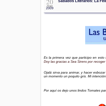
20
Sábados Literarios: La Fel
mar
2009
Es la primera vez que participo en esto
Doy las gracias a Sea Sirens por recoger 
Ojalá sirva para animar, y hacer esboza
un momento un poquito gris. Mi intención 
Por aquí os dejo unos lindos Tomates par