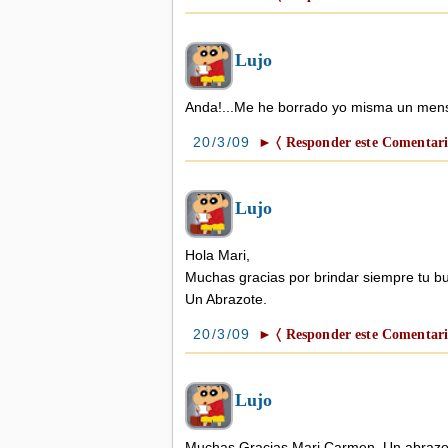
Lujo
Anda!...Me he borrado yo misma un me
20/3/09
► 〈 Responder este Comentari
Lujo
Hola Mari,
Muchas gracias por brindar siempre tu b
Un Abrazote.
20/3/09
► 〈 Responder este Comentari
Lujo
Muchas Gracias Mari Carmen. Un abrazot