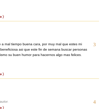
o 〉
3
e a mal tiempo buena cara, por muy mal que estes mi
 beneficiosa asi que este fin de semana buscar personas
ismo su buen humor para hacernos algo mas felices.
o 〉
4
autor.
o 〉