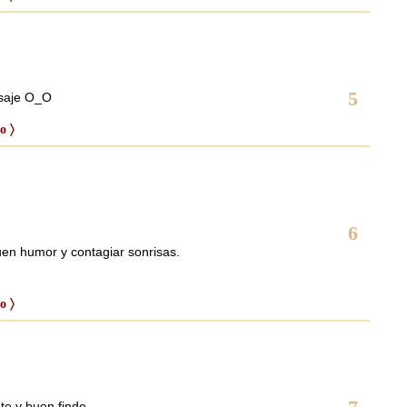
5
nsaje O_O
o 〉
6
uen humor y contagiar sonrisas.
o 〉
e y buen finde.