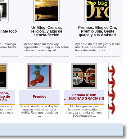
Un Blog: Ciencia,
Premios: Blog de Oro,
: Me tocó
religión...y algo de
Premio Joia, Gente
ciencia-ficción
guapa y a la Amistad.
de Balovega
Desde hace un mes voy
Ayer fue un día mágico y recibí
premio Meme.
siguiendo un Blog nuevo sobre
una lluvia de Premios;
ciencia que es muy int ...
honestamente, no cr ...
encia,
Entrada nº100:
Premios Palabras
algo de
Premios
¡¡¡¡MUCHAS GRACIAS!!!
Rosas
cción
 mes voy
Premio AvellanaLe doy las
Muchas gracias por
Premio Palabras 
log nuevo
gracias más sinceras a
haberme acompañado
RosasTodos los pr
ue es muy
Ardilla Roja que desde su
hasta la entrada número
son bonitos y espe
...
100.Abrazote ...
pero ...