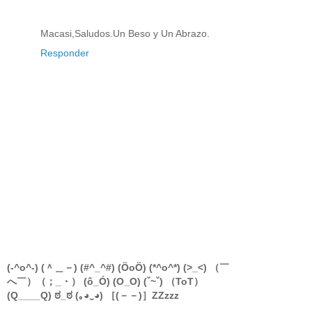
Macasi,Saludos.Un Beso y Un Abrazo.
Responder
(-^o^-) (＾＿－) (#^_^#) (ÖoÖ) (*^o^*) (>_<) （￣
へ￣）（；_・） (ô_Ó) (O_O) (ˇ~ˇ) （ToT）
(Q____Q) ಠ_ಠ (｡◕‿◕) ［(－－)］ZZzzz