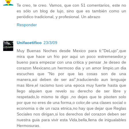
Te creo, te creo. Vamos, que con 51 comentarios, este no
es sólo un blog de lujo, sino que es también como un
periódico tradicional, y profesional. Un abrazo
Responder
Unifacetifico
23/3/09
Muy Buenas Noches desde Mexico para ti:"DeLujo",que
mira que hace un frio por aqui un poco estremesedor,y
bueno para empezar con una critica y pensar ,te deseo de
corazon Mexicano,un hermoso dia y un amor limpio,un dia
escuches que "No por que las cosas son de una
manera,asi deben de ser asi",traduciendo aun lenguaje
mas libre,el racismo tuvo una epoca muy fuerte hasta que
llego alquien que revelo su derecho de ser libre y
respetado,lo mismo te digo ,no dejes que te pisoten solo
por que no eres de una forma,o color,de una clases social o
economia o de un raza etnica,no hay que dejar que Reglas
Sociales nos dirigan,si los derechos del corazon deben ser
nuestra guia para vivir esta Vida,bella,llena de inigualables
Hermosuras.