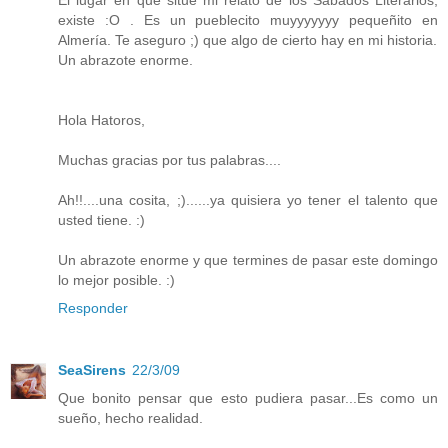
El lugar en que situé mi relato de los Sábados Literarios,
existe :O . Es un pueblecito muyyyyyyy pequeñito en
Almería. Te aseguro ;) que algo de cierto hay en mi historia.
Un abrazote enorme.
Hola Hatoros,
Muchas gracias por tus palabras....
Ah!!....una cosita, ;)......ya quisiera yo tener el talento que
usted tiene. :)
Un abrazote enorme y que termines de pasar este domingo
lo mejor posible. :)
Responder
SeaSirens
22/3/09
Que bonito pensar que esto pudiera pasar...Es como un
sueño, hecho realidad.