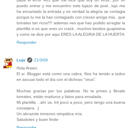
daba el error 403 que me dice que soy un virus...por fin
puedo entrar y me encuentro este lujazo de post...lujo me
ha encantado la entrada y es verdad la alegria se contagia
porque tu me la has contagiado con creces amiga mia...que
tomates tan ricos!!!! ademas veo que has podido arreglar la
plantilla si es que eres un crack...muchos besitos guapisima
y como se dice por aqui ERES LA ALEGRIA DE LA HUERTA
Responder
Lujo
21/3/09
Hola Arwen,
El sr. Blogger está como una cabra. Nos ha tenido a todos
en ascuas todo el día con el dichoso "virus".
Muchas gracias por tus palabras. No te prives y llévate
tomates, están maduros y listos para ensalada.
Mi plantilla ...ahí va. Iré poco a poco, pero tengo una buena
consejera. ;)
Un abrazote inmenso simpática mía.
Saludotes y buen finde-
Responder