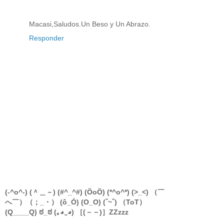
Macasi,Saludos.Un Beso y Un Abrazo.
Responder
(-^o^-) (＾＿－) (#^_^#) (ÖoÖ) (*^o^*) (>_<) （￣
へ￣）（；_・） (ô_Ó) (O_O) (ˇ~ˇ) （ToT）
(Q____Q) ಠ_ಠ (｡◕‿◕) ［(－－)］ZZzzz