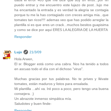
daba el error 403 que me dice que soy un virus...por fin
puedo entrar y me encuentro este lujazo de post...lujo me
ha encantado la entrada y es verdad la alegria se contagia
porque tu me la has contagiado con creces amiga mia...que
tomates tan ricos!!!! ademas veo que has podido arreglar la
plantilla si es que eres un crack...muchos besitos guapisima
y como se dice por aqui ERES LA ALEGRIA DE LA HUERTA
Responder
Lujo
21/3/09
Hola Arwen,
El sr. Blogger está como una cabra. Nos ha tenido a todos
en ascuas todo el día con el dichoso "virus".
Muchas gracias por tus palabras. No te prives y llévate
tomates, están maduros y listos para ensalada.
Mi plantilla ...ahí va. Iré poco a poco, pero tengo una buena
consejera. ;)
Un abrazote inmenso simpática mía.
Saludotes y buen finde-
Responder