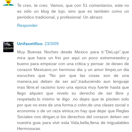
Te creo, te creo. Vamos, que con 51 comentarios, este no
es sólo un blog de lujo, sino que es también como un
periódico tradicional, y profesional. Un abrazo
Responder
Unifacetifico
23/3/09
Muy Buenas Noches desde Mexico para ti:"DeLujo",que
mira que hace un frio por aqui un poco estremesedor,y
bueno para empezar con una critica y pensar ,te deseo de
corazon Mexicano,un hermoso dia y un amor limpio,un dia
escuches que "No por que las cosas son de una
manera,asi deben de ser asi",traduciendo aun lenguaje
mas libre,el racismo tuvo una epoca muy fuerte hasta que
llego alquien que revelo su derecho de ser libre y
respetado,lo mismo te digo ,no dejes que te pisoten solo
por que no eres de una forma,o color,de una clases social o
economia o de un raza etnica,no hay que dejar que Reglas
Sociales nos dirigan,si los derechos del corazon deben ser
nuestra guia para vivir esta Vida,bella,llena de inigualables
Hermosuras.