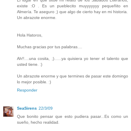
El lugar en que situé mi relato de los Sábados Literarios,
existe :O . Es un pueblecito muyyyyyyy pequeñito en
Almería. Te aseguro ;) que algo de cierto hay en mi historia.
Un abrazote enorme.
Hola Hatoros,
Muchas gracias por tus palabras....
Ah!!....una cosita, ;)......ya quisiera yo tener el talento que
usted tiene. :)
Un abrazote enorme y que termines de pasar este domingo
lo mejor posible. :)
Responder
SeaSirens
22/3/09
Que bonito pensar que esto pudiera pasar...Es como un
sueño, hecho realidad.