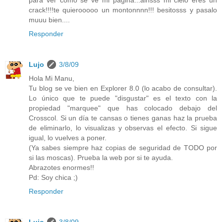
para ver como se ve mi pagina...ainsss mi cielo eres un
crack!!!!te quierooooo un montonnnn!!! besitosss y pasalo
muuu bien....
Responder
Lujo
3/8/09
Hola Mi Manu,
Tu blog se ve bien en Explorer 8.0 (lo acabo de consultar).
Lo único que te puede "disgustar" es el texto con la
propiedad "marquee" que has colocado debajo del
Crosscol. Si un día te cansas o tienes ganas haz la prueba
de eliminarlo, lo visualizas y observas el efecto. Si sigue
igual, lo vuelves a poner.
(Ya sabes siempre haz copias de seguridad de TODO por
si las moscas). Prueba la web por si te ayuda.
Abrazotes enormes!!
Pd: Soy chica ;)
Responder