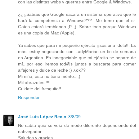
con las distintas webs y guerras entre Google & Windows.
¿¿¿Sabías que Google sacara un sistema operativo que le
hará la competencia a Windows???...Me temo que el sr.
Gates estará temblando ;P ;). Sobre todo porque Windows
es una copia de Mac (Apple).
Ya sabes que para mi pequeño ejército ¡¡sos una ídola!!. Es
más, estoy negociando con LadyMarian un fin de semana
en Argentina. Es innegociable que mi ejército se separe de
mí...por eso iremos tod@s juntos a buscarte para comer
alfajores y dulce de leche ;) ¿ok??
Mi niña, esto no tiene mérito...;)
Mil abrazotes!!!!!
Cuidate del fresquito!!
Responder
José Luis López Recio
3/8/09
No sabía quie se veía de modo diferente dependiendo del
nabvegador.
Saludos y gracias