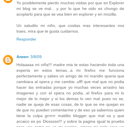
Yo posiblemente pierdo muchas visitas por que en Explorer
mi blog se ve mal... y por lo que he oido es chungo de
acoplarlo para que se vea bien en explorer y en mozilla.
Un saludito mi niño, que cositas mas interesantes nos
traes, mira que te gusta cuidarnos.
Responder
Arwen
3/8/09
Holaaaaa mi niña!!! madre mia te estas haciendo toda una
experta en estos temas...a mi firefox me funciona
perfectamente y sabes un amigo de mi maridin queria que
cambiara al opera y me cambie..ufff que mal que no podia
hacer las entradas porque yo muchas veces arrastro las
imagenes y con el opera no podia...el firefox para mi lo
mejor de lo mejor y si los demas lo ven mal..pues no se,
nadie se queja de esas cosas, de lo que se me quejan es
de que no pueden comentarme y de eso ya sabemos quien
tiene la culpa grrrrrr maldito blogger que mal va y que
arcaico es po Diosssss!!! y sobre la pagina igual la pruebo