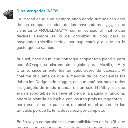
Dios Vengador
3/8/09
La verdad es que yo siempre ando dando tumbos con esto
de las compatibilidades de los navegadores, ¿¿¿a que
viene tanto PROBLEMA???, son un coñazo, al final lo que
decides siempre es lo de optimizar tu blog para tu
navegador (Mozilla firefox, por supuesto) y al que no le
guste que se cambie...
Aun asi, hace no mucho conseguí acoplar una plantilla para
homoNOsapiens claramente legible para Mozilla, IE y
Crome, sinceramente fue un quebradero de cabeza... Al
final me di cuenta de que la mayoría de los problemas los
daban los Dadgets de blogger, asi que opté por hacer todos
los gadgets de modo manual en un solo HTML y los que
eran insoportables los llevé al pie de la pagina y funciona,
ahora la plantilla es legible con los tres prals navegadores...
pero eso si no te pases ni un pixel en el ancho de los
artículos porque IE te la descoloca por completo.
En fin voy a comprobar mis compatibilidades en la URL que
proporcinas, seguro que fallan más de los que imagino...