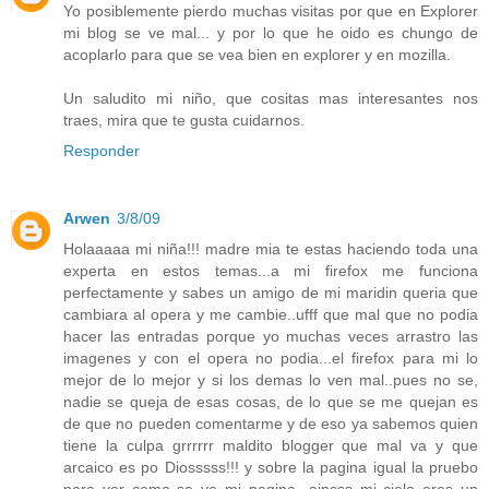
Yo posiblemente pierdo muchas visitas por que en Explorer
mi blog se ve mal... y por lo que he oido es chungo de
acoplarlo para que se vea bien en explorer y en mozilla.
Un saludito mi niño, que cositas mas interesantes nos
traes, mira que te gusta cuidarnos.
Responder
Arwen
3/8/09
Holaaaaa mi niña!!! madre mia te estas haciendo toda una
experta en estos temas...a mi firefox me funciona
perfectamente y sabes un amigo de mi maridin queria que
cambiara al opera y me cambie..ufff que mal que no podia
hacer las entradas porque yo muchas veces arrastro las
imagenes y con el opera no podia...el firefox para mi lo
mejor de lo mejor y si los demas lo ven mal..pues no se,
nadie se queja de esas cosas, de lo que se me quejan es
de que no pueden comentarme y de eso ya sabemos quien
tiene la culpa grrrrrr maldito blogger que mal va y que
arcaico es po Diosssss!!! y sobre la pagina igual la pruebo