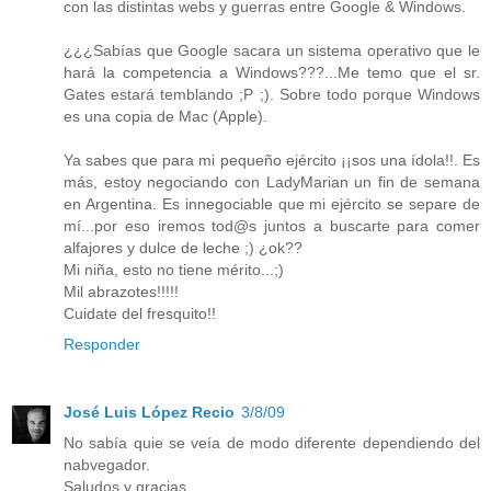
con las distintas webs y guerras entre Google & Windows.
¿¿¿Sabías que Google sacara un sistema operativo que le
hará la competencia a Windows???...Me temo que el sr.
Gates estará temblando ;P ;). Sobre todo porque Windows
es una copia de Mac (Apple).
Ya sabes que para mi pequeño ejército ¡¡sos una ídola!!. Es
más, estoy negociando con LadyMarian un fin de semana
en Argentina. Es innegociable que mi ejército se separe de
mí...por eso iremos tod@s juntos a buscarte para comer
alfajores y dulce de leche ;) ¿ok??
Mi niña, esto no tiene mérito...;)
Mil abrazotes!!!!!
Cuidate del fresquito!!
Responder
José Luis López Recio
3/8/09
No sabía quie se veía de modo diferente dependiendo del
nabvegador.
Saludos y gracias