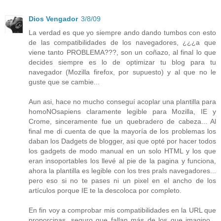
Dios Vengador
3/8/09
La verdad es que yo siempre ando dando tumbos con esto
de las compatibilidades de los navegadores, ¿¿¿a que
viene tanto PROBLEMA???, son un coñazo, al final lo que
decides siempre es lo de optimizar tu blog para tu
navegador (Mozilla firefox, por supuesto) y al que no le
guste que se cambie...
Aun asi, hace no mucho conseguí acoplar una plantilla para
homoNOsapiens claramente legible para Mozilla, IE y
Crome, sinceramente fue un quebradero de cabeza... Al
final me di cuenta de que la mayoría de los problemas los
daban los Dadgets de blogger, asi que opté por hacer todos
los gadgets de modo manual en un solo HTML y los que
eran insoportables los llevé al pie de la pagina y funciona,
ahora la plantilla es legible con los tres prals navegadores...
pero eso si no te pases ni un pixel en el ancho de los
artículos porque IE te la descoloca por completo.
En fin voy a comprobar mis compatibilidades en la URL que
proporcinas, seguro que fallan más de los que imagino...