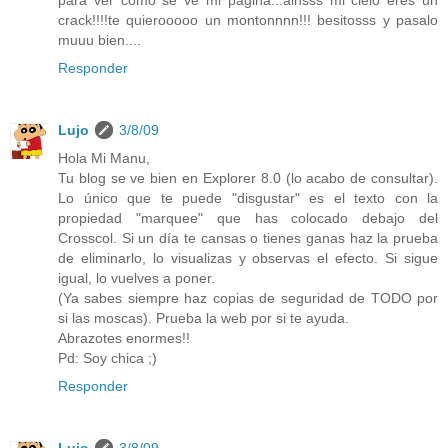
para ver como se ve mi pagina...ainsss mi cielo eres un
crack!!!!te quierooooo un montonnnn!!! besitosss y pasalo
muuu bien....
Responder
Lujo
3/8/09
Hola Mi Manu,
Tu blog se ve bien en Explorer 8.0 (lo acabo de consultar).
Lo único que te puede "disgustar" es el texto con la
propiedad "marquee" que has colocado debajo del
Crosscol. Si un día te cansas o tienes ganas haz la prueba
de eliminarlo, lo visualizas y observas el efecto. Si sigue
igual, lo vuelves a poner.
(Ya sabes siempre haz copias de seguridad de TODO por
si las moscas). Prueba la web por si te ayuda.
Abrazotes enormes!!
Pd: Soy chica ;)
Responder