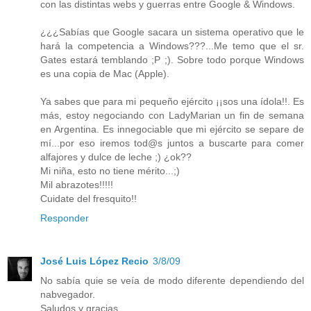
con las distintas webs y guerras entre Google & Windows.
¿¿¿Sabías que Google sacara un sistema operativo que le
hará la competencia a Windows???...Me temo que el sr.
Gates estará temblando ;P ;). Sobre todo porque Windows
es una copia de Mac (Apple).
Ya sabes que para mi pequeño ejército ¡¡sos una ídola!!. Es
más, estoy negociando con LadyMarian un fin de semana
en Argentina. Es innegociable que mi ejército se separe de
mí...por eso iremos tod@s juntos a buscarte para comer
alfajores y dulce de leche ;) ¿ok??
Mi niña, esto no tiene mérito...;)
Mil abrazotes!!!!!
Cuidate del fresquito!!
Responder
José Luis López Recio
3/8/09
No sabía quie se veía de modo diferente dependiendo del
nabvegador.
Saludos y gracias