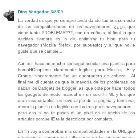
Dios Vengador
3/8/09
La verdad es que yo siempre ando dando tumbos con esto
de las compatibilidades de los navegadores, ¿¿¿a que
viene tanto PROBLEMA???, son un coñazo, al final lo que
decides siempre es lo de optimizar tu blog para tu
navegador (Mozilla firefox, por supuesto) y al que no le
guste que se cambie...
Aun asi, hace no mucho conseguí acoplar una plantilla para
homoNOsapiens claramente legible para Mozilla, IE y
Crome, sinceramente fue un quebradero de cabeza... Al
final me di cuenta de que la mayoría de los problemas los
daban los Dadgets de blogger, asi que opté por hacer todos
los gadgets de modo manual en un solo HTML y los que
eran insoportables los llevé al pie de la pagina y funciona,
ahora la plantilla es legible con los tres prals navegadores...
pero eso si no te pases ni un pixel en el ancho de los
artículos porque IE te la descoloca por completo.
En fin voy a comprobar mis compatibilidades en la URL que
proporcinas, seguro que fallan más de los que imagino...