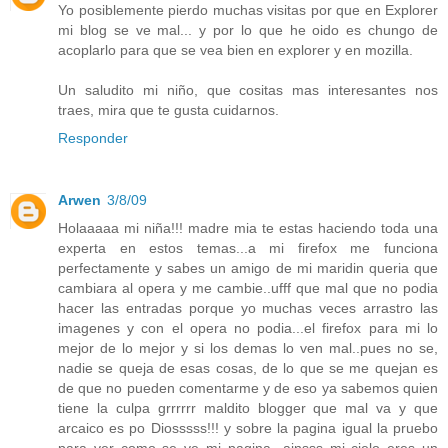
Yo posiblemente pierdo muchas visitas por que en Explorer
mi blog se ve mal... y por lo que he oido es chungo de
acoplarlo para que se vea bien en explorer y en mozilla.
Un saludito mi niño, que cositas mas interesantes nos
traes, mira que te gusta cuidarnos.
Responder
Arwen
3/8/09
Holaaaaa mi niña!!! madre mia te estas haciendo toda una
experta en estos temas...a mi firefox me funciona
perfectamente y sabes un amigo de mi maridin queria que
cambiara al opera y me cambie..ufff que mal que no podia
hacer las entradas porque yo muchas veces arrastro las
imagenes y con el opera no podia...el firefox para mi lo
mejor de lo mejor y si los demas lo ven mal..pues no se,
nadie se queja de esas cosas, de lo que se me quejan es
de que no pueden comentarme y de eso ya sabemos quien
tiene la culpa grrrrrr maldito blogger que mal va y que
arcaico es po Diosssss!!! y sobre la pagina igual la pruebo