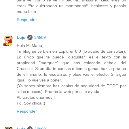
para ver como se ve mi pagina...ainsss mi cielo eres un
crack!!!!te quierooooo un montonnnn!!! besitosss y pasalo
muuu bien....
Responder
Lujo
3/8/09
Hola Mi Manu,
Tu blog se ve bien en Explorer 8.0 (lo acabo de consultar).
Lo único que te puede "disgustar" es el texto con la
propiedad "marquee" que has colocado debajo del
Crosscol. Si un día te cansas o tienes ganas haz la prueba
de eliminarlo, lo visualizas y observas el efecto. Si sigue
igual, lo vuelves a poner.
(Ya sabes siempre haz copias de seguridad de TODO por
si las moscas). Prueba la web por si te ayuda.
Abrazotes enormes!!
Pd: Soy chica ;)
Responder