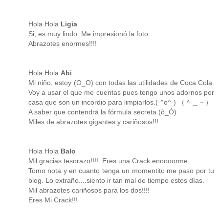
Hola Hola
Ligia
Si, es muy lindo. Me impresionó la foto.
Abrazotes enormes!!!!
Hola Hola
Abi
Mi niño, estoy (O_O) con todas las utilidades de Coca Cola.
Voy a usar el que me cuentas pues tengo unos adornos por
casa que son un incordio para limpiarlos.(-^o^-) （＾＿－）
A saber que contendrá la fórmula secreta (ô_Ó)
Miles de abrazotes gigantes y cariñosos!!!
Hola Hola
Balo
Mil gracias tesorazo!!!!. Eres una Crack enoooorme.
Tomo nota y en cuanto tenga un momentito me paso por tu
blog. Lo extraño....siento ir tan mal de tiempo estos días.
Mil abrazotes cariñosos para los dos!!!!
Eres Mi Crack!!!