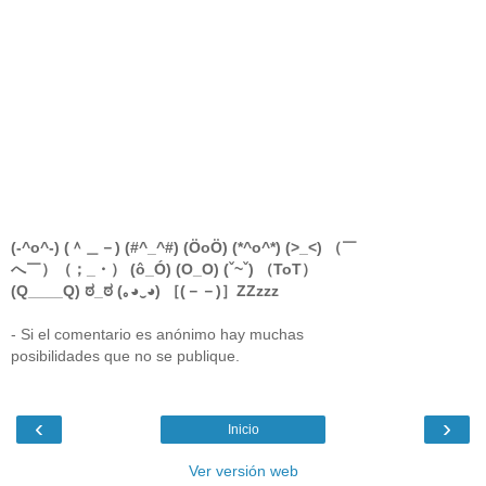
(-^o^-) (＾＿－) (#^_^#) (ÖoÖ) (*^o^*) (>_<) （￣
へ￣）（；_・） (ô_Ó) (O_O) (ˇ~ˇ) （ToT）
(Q____Q) ಠ_ಠ (｡◕‿◕) ［(－－)］ZZzzz
- Si el comentario es anónimo hay muchas
posibilidades que no se publique.
‹
›
Inicio
Ver versión web