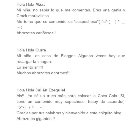
Hola Hola
Maat
Mi niña, no sabía lo que me comentas. Eres una genia y
Crack maravillosa.
Me temo que su contenido es "sospechoso"(-^o^-) （＾＿
－）
Abrazotes cariñosos!!
Hola Hola
Curra
Mi niña, es cosa de Blogger. Algunas veces hay que
recargar la imagen.
Lo siento snifff
Muchos abrazotes enormes!!
Hola Hola
Julián Ezequiel
Ais!!...Ya sé un truco más para colocar la Coca Cola. Sí,
tiene un contenido muy sopechoso. Estoy de acuerdo(-
^o^-) （＾＿－）
Gracias por tus palabras y bienvenido a este chiquito blog.
Abrazotes gigantes!!!