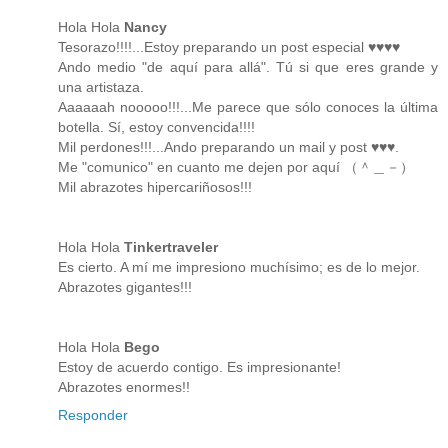
Hola Hola
Nancy
Tesorazo!!!!...Estoy preparando un post especial ♥♥♥♥
Ando medio "de aquí para allá". Tú si que eres grande y
una artistaza.
Aaaaaah nooooo!!!...Me parece que sólo conoces la última
botella. Sí, estoy convencida!!!!
Mil perdones!!!...Ando preparando un mail y post ♥♥♥.
Me "comunico" en cuanto me dejen por aquí （＾＿－）
Mil abrazotes hipercariñosos!!!
Hola Hola
Tinkertraveler
Es cierto. A mí me impresiono muchísimo; es de lo mejor.
Abrazotes gigantes!!!
Hola Hola
Bego
Estoy de acuerdo contigo. Es impresionante!
Abrazotes enormes!!
Responder