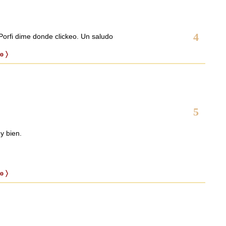
4
Porfi dime donde clickeo. Un saludo
o 〉
5
y bien.
o 〉