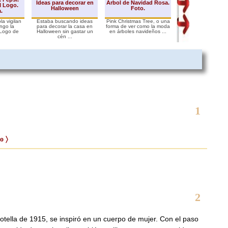
Ideas para decorar en
Árbol de Navidad Rosa.
Paraguas de luj
l Logo.
Halloween
Foto.
luz. Fotos.
a.
a vigilan
Estaba buscando ideas
Pink Christmas Tree, o una
Con este parag
engo la
para decorar la casa en
forma de ver como la moda
luminoso podrás sen
 Logo de
Halloween sin gastar un
en árboles navideños ...
como en un film de 
.
cén ...
ficc ...
1
o 〉
2
otella de 1915, se inspiró en un cuerpo de mujer. Con el paso