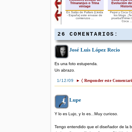
Trinaranjus o Trina
Evolución de
vintage
Histori
En Salàs de Pallars (Lleida
Pepsi y Coca Col
- España) este envase de
los blogs. ¡T
comienzos ...
prueba!Primer
Coca ..
26 COMENTARIOS:
José Luis López Recio
Es una foto estupenda.
Un abrazo.
1/12/09
► 〈 Responder este Comentari
Lupe
Y lo es Lujo, y lo es...Muy curioso.
Tengo entendido que el diseñador de la b