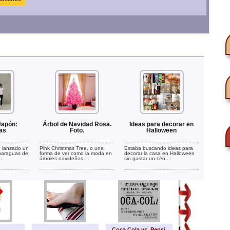
Japón:
Árbol de Navidad Rosa.
Ideas para decorar en
as
Foto.
Halloween
 lanzado un
Pink Christmas Tree, o una
Estaba buscando ideas para
paraguas de
forma de ver como la moda en
decorar la casa en Halloween
.
árboles navideños ...
sin gastar un cén ...
Coca Cola vs. Pepsi.
Dibujos para niñ