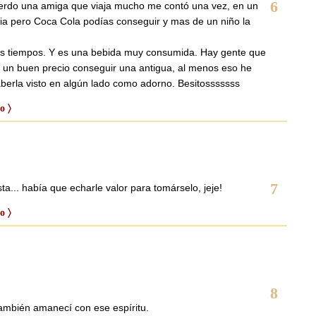
6
uerdo una amiga que viaja mucho me contó una vez, en un
ia pero Coca Cola podías conseguir y mas de un niño la
los tiempos. Y es una bebida muy consumida. Hay gente que
r un buen precio conseguir una antigua, al menos eso he
aberla visto en algún lado como adorno. Besitosssssss
o 〉
7
a... había que echarle valor para tomárselo, jeje!
o 〉
8
ambién amanecí con ese espíritu.