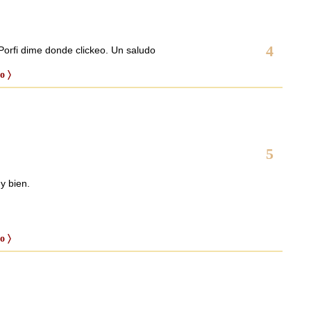
4
Porfi dime donde clickeo. Un saludo
o 〉
5
y bien.
o 〉