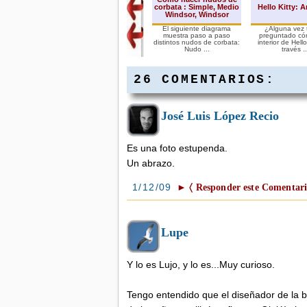
corbata : Simple, Medio
Hello Kitty: 
Windsor, Windsor
El siguiente diagrama
¿Alguna vez 
muestra paso a paso
preguntado có
distintos nudos de corbata:
interior de Hell
Nudo ...
través ..
26 COMENTARIOS:
José Luis López Recio
Es una foto estupenda.
Un abrazo.
1/12/09
► 〈 Responder este Comentari
Lupe
Y lo es Lujo, y lo es...Muy curioso.
Tengo entendido que el diseñador de la b