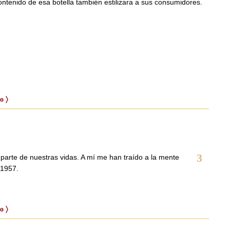
l contenido de esa botella también estilizara a sus consumidores.
o 〉
3
parte de nuestras vidas. A mí me han traído a la mente
 1957.
o 〉