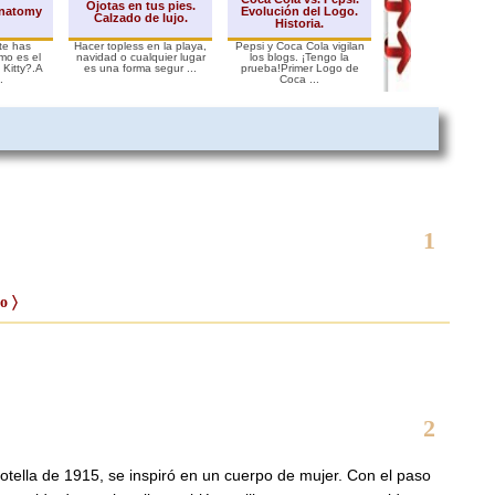
Ojotas en tus pies.
Anatomy
Evolución del Logo.
pocos pasos 
Calzado de lujo.
Historia.
Recopilació
te has
Hacer topless en la playa,
Pepsi y Coca Cola vigilan
He hecho una recopi
mo es el
navidad o cualquier lugar
los blogs. ¡Tengo la
de dibujos para niñ
o Kitty?.A
es una forma segur ...
prueba!Primer Logo de
se hacen en como má
.
Coca ...
1
o 〉
2
otella de 1915, se inspiró en un cuerpo de mujer. Con el paso