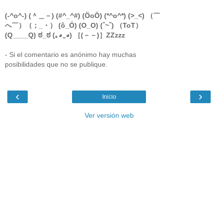
(-^o^-) (＾＿－) (#^_^#) (ÖoÖ) (*^o^*) (>_<) （￣
へ￣）（；_・） (ô_Ó) (O_O) (ˇ~ˇ) （ToT）
(Q____Q) ಠ_ಠ (｡◕‿◕) ［(－－)］ZZzzz
- Si el comentario es anónimo hay muchas
posibilidades que no se publique.
‹
›
Inicio
Ver versión web