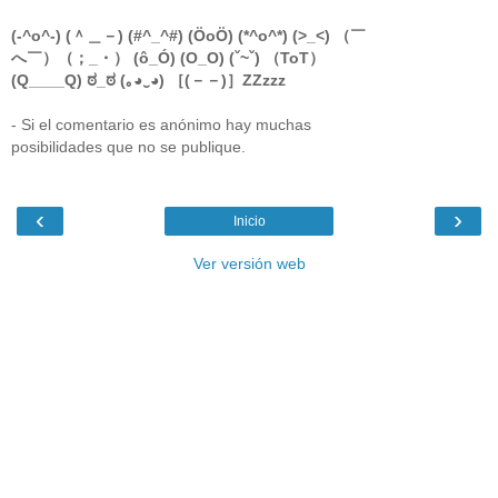
(-^o^-) (＾＿－) (#^_^#) (ÖoÖ) (*^o^*) (>_<) （￣
へ￣）（；_・） (ô_Ó) (O_O) (ˇ~ˇ) （ToT）
(Q____Q) ಠ_ಠ (｡◕‿◕) ［(－－)］ZZzzz
- Si el comentario es anónimo hay muchas
posibilidades que no se publique.
‹
›
Inicio
Ver versión web