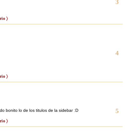
3
io 〉
4
io 〉
5
 bonito lo de los titulos de la sidebar :D
io 〉