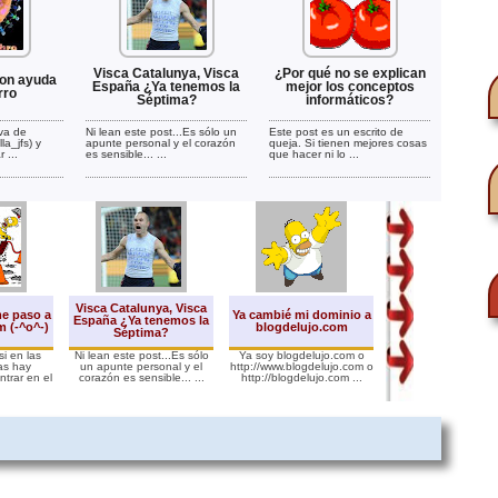
Visca Catalunya, Visca
¿Por qué no se explican
con ayuda
España ¿Ya tenemos la
mejor los conceptos
rro
Séptima?
informáticos?
iva de
Ni lean este post...Es sólo un
Este post es un escrito de
la_jfs) y
apunte personal y el corazón
queja. Si tienen mejores cosas
 ...
es sensible... ...
que hacer ni lo ...
Visca Catalunya, Visca
¡Feliz 2010 Amigos
me paso a
Ya cambié mi dominio a
España ¿Ya tenemos la
LO MEJOR. あけ
 (-^o^-)
blogdelujo.com
Séptima?
めでとうございま
si en las
Ni lean este post...Es sólo
Ya soy blogdelujo.com o
Queridos amigos y 
as hay
un apunte personal y el
http://www.blogdelujo.com o
de "fatigas" blogge
trar en el
corazón es sensible... ...
http://blogdelujo.com ...
deseo lo mejor para 