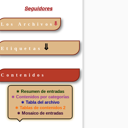
Seguidores
Los Archivos
⇓
Etiquetas
Contenidos
! Sois
¿Por qué no se explican
Convivencia con ayuda
¡Feliz Navidad Amig
ましてお
mejor los conceptos
de Gaturro
メリークリスマス
す！
informáticos?
∗ Resumen de entradas
compis
Me uno a la iniciativa de
Este post es un escrito de
...
r@s,Os
Senovilla (@senovilla_jfs) y
queja. Si tienen mejores
∗ Contenidos por categorías
est ...
Ángel Cabrera (@ar ...
cosas que hacer ni lo ...
∗ Tabla del archivo
∗ Tablas de contenidos 2
∗ Mosaico de entradas