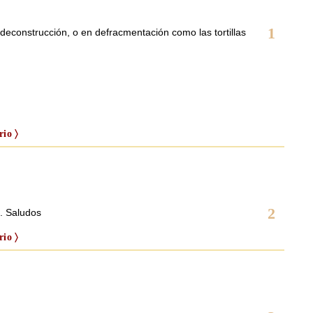
1
 deconstrucción, o en defracmentación como las tortillas
io 〉
2
. Saludos
io 〉