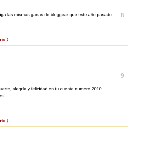
8
raiga las mismas ganas de bloggear que este año pasado.
io 〉
9
erte, alegría y felicidad en tu cuenta numero 2010.
os..
io 〉