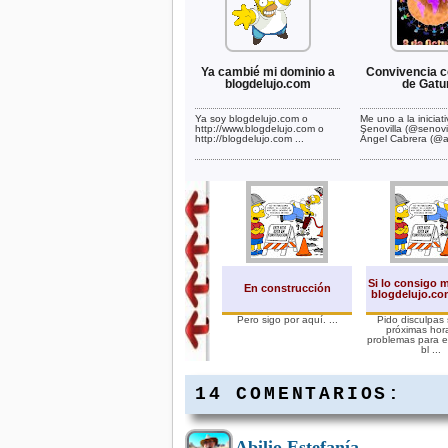
Ya cambié mi dominio a
Convivencia 
blogdelujo.com
de Gatu
Ya soy blogdelujo.com o
Me uno a la iniciat
http://www.blogdelujo.com o
Senovilla (@senovil
http://blogdelujo.com ...
Ángel Cabrera (@ar
Si lo consigo 
En construcción
blogdelujo.com
Pero sigo por aquí. ...
Pido disculpas 
próximas hor
problemas para en
bl ...
14 COMENTARIOS:
Abilio Estefanía