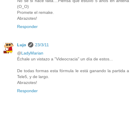
No sé si hace falta....Piensa que estuvo 5 años en antena
(O_O)
Promete el remake.
Abrazotes!
Responder
Lujo
23/3/11
@
LadyMarian
Échale un vistazo a "Videocracia" un día de estos...
De todas formas esta fórmula le está ganando la partida a
Tele5, y de largo.
Abrazotes!
Responder