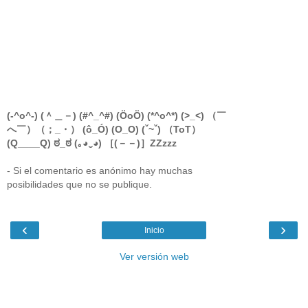
(-^o^-) (＾＿－) (#^_^#) (ÖoÖ) (*^o^*) (>_<) （￣
へ￣）（；_・） (ô_Ó) (O_O) (ˇ~ˇ) （ToT）
(Q____Q) ಠ_ಠ (｡◕‿◕) ［(－－)］ZZzzz
- Si el comentario es anónimo hay muchas
posibilidades que no se publique.
‹
›
Inicio
Ver versión web