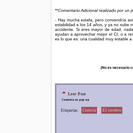
**
Comentario Adicional realizado por un p
- Hay mucha estafa, pero convendría avis
estabilidad a los 14 años, y ya no sube n
accidente. Si eres mayor de edad, nada
ayudan a aprovechar mejor el CI, o a ren
es lo que es: una cualidad muy estable a l
(No es necesario c
Leer Post
Comenta en pop-up
¦
Etiquetas:
Ciencia
El cerebro