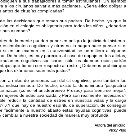
bliguen a sus trabajadores a tomar estimulantes. Un ejemplo
a a los cirujanos salvar a más pacientes. ¿Sería ético obligar a
s antes de cirugías complicadas?
 de las decisiones que toman sus padres. De hecho, ya que la
ión en el colegio es obligatoria para todos los niños, ¿deberían
a a sus alumnos?
tes de la mente pueden poner en peligro la justicia del sistema.
estimulantes cognitivos y otros no lo hagan hace pensar si el
 si en un examen en la universidad se permitiera a algunos
no. De hecho, es muy parecido al caso de dopaje en los atletas,
estimulantes cognitivos son caros, sólo los alumnos ricos podrán
tajas que tienen con respecto al resto. ¿Debemos prohibir que
que los exámenes sean más justos?
en a miles de personas con déficit cognitivo, pero también los
 indiscriminada. De hecho, existe la denominada ‘psiquiatría
ármacos (como el antidepresivo Prozac) para ‘sentirse mejor’.
n mujeres de edad avanzada. ¿Pero son realmente necesarios?
 reducir la cantidad de estrés en nuestras vidas y la carga
s? ¿Y qué hay de nuestro espíritu de superación, de conseguir
er fácilmente a nuestro abasto estas ‘ayudas cognitivas’ puede
 y cambiar a nuestra sociedad de manera muy profunda.
Autora del artículo:
Vicky Puig