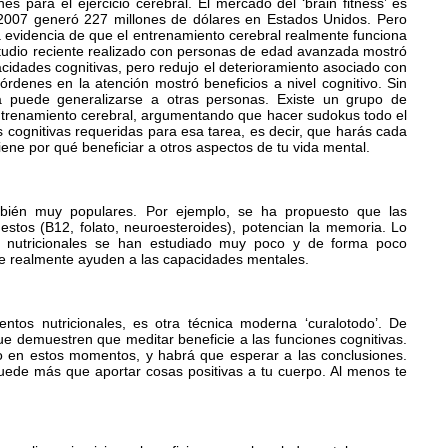
es para el ejercicio cerebral. El mercado del ‘brain fitness’ es
2007 generó 227 millones de dólares en Estados Unidos. Pero
 evidencia de que el entrenamiento cerebral realmente funciona
tudio reciente realizado con personas de edad avanzada mostró
idades cognitivas, pero redujo el deterioramiento asociado con
rdenes en la atención mostró beneficios a nivel cognitivo. Sin
 puede generalizarse a otras personas. Existe un grupo de
 entrenamiento cerebral, argumentando que hacer sudokus todo el
cognitivas requeridas para esa tarea, es decir, que harás cada
ene por qué beneficiar a otros aspectos de tu vida mental.
mbién muy populares. Por ejemplo, se ha propuesto que las
stos (B12, folato, neuroesteroides), potencian la memoria. Lo
s nutricionales se han estudiado muy poco y de forma poco
ue realmente ayuden a las capacidades mentales.
entos nutricionales, es otra técnica moderna ‘curalotodo’. De
e demuestren que meditar beneficie a las funciones cognitivas.
so en estos momentos, y habrá que esperar a las conclusiones.
uede más que aportar cosas positivas a tu cuerpo. Al menos te