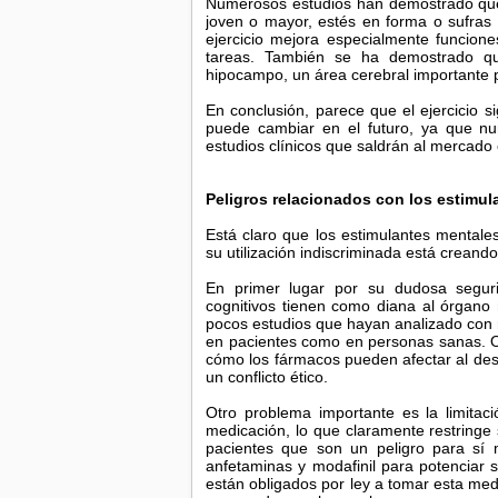
Numerosos estudios han demostrado que r
joven o mayor, estés en forma o sufra
ejercicio mejora especialmente funcion
tareas. También se ha demostrado qu
hipocampo, un área cerebral importante p
En conclusión, parece que el ejercicio s
puede cambiar en el futuro, ya que n
estudios clínicos que saldrán al mercado
Peligros relacionados con los estimul
Está claro que los estimulantes mental
su utilización indiscriminada está creando
En primer lugar por su dudosa seguri
cognitivos tienen como diana al órgan
pocos estudios que hayan analizado con r
en pacientes como en personas sanas. O
cómo los fármacos pueden afectar al desa
un conflicto ético.
Otro problema importante es la limitac
medicación, lo que claramente restringe 
pacientes que son un peligro para sí
anfetaminas y modafinil para potenciar 
están obligados por ley a tomar esta medi