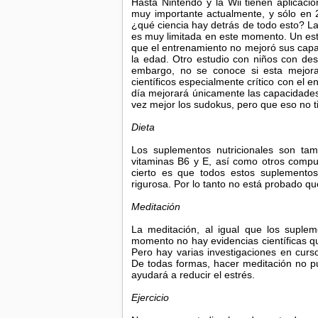
Hasta Nintendo y la Wii tienen aplicacion
muy importante actualmente, y sólo en 
¿qué ciencia hay detrás de todo esto? La
es muy limitada en este momento. Un es
que el entrenamiento no mejoró sus capac
la edad. Otro estudio con niños con desó
embargo, no se conoce si esta mejora
científicos especialmente crítico con el
día mejorará únicamente las capacidades 
vez mejor los sudokus, pero que eso no ti
Dieta
Los suplementos nutricionales son ta
vitaminas B6 y E, así como otros compue
cierto es que todos estos suplemento
rigurosa. Por lo tanto no está probado q
Meditación
La meditación, al igual que los suplem
momento no hay evidencias científicas qu
Pero hay varias investigaciones en cur
De todas formas, hacer meditación no p
ayudará a reducir el estrés.
Ejercicio