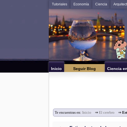
Tutoriales
Economía
Ciencia
Arquitec
Inicio
Seguir Blog
Ciencia e
Te encuentras en:
Inicio
⇒
El cerebro
⇒
Est