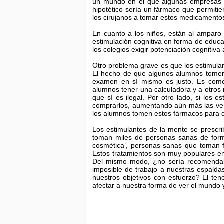
un mundo en el que algunas empresas o
hipotético sería un fármaco que permitier
los cirujanos a tomar estos medicamento
En cuanto a los niños, están al amparo
estimulación cognitiva en forma de educac
los colegios exigir potenciación cognitiv
Otro problema grave es que los estimulan
El hecho de que algunos alumnos tomen 
examen en sí mismo es justo. Es como
alumnos tener una calculadora y a otros 
que sí es ilegal. Por otro lado, si los 
comprarlos, aumentando aún más las ven
los alumnos tomen estos fármacos para 
Los estimulantes de la mente se prescrib
toman miles de personas sanas de forma
cosmética’, personas sanas que toman f
Estos tratamientos son muy populares e
Del mismo modo, ¿no sería recomendable
imposible de trabajo a nuestras espalda
nuestros objetivos con esfuerzo? El ten
afectar a nuestra forma de ver el mundo