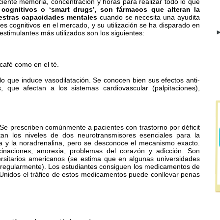
ente memoria, concentración y horas para realizar todo lo que
 cognitivos o ‘smart drugs’, son fármacos que alteran la
uestras capacidades mentales
cuando se necesita una ayudita
res cognitivos en el mercado, y su utilización se ha disparado en
►
stimulantes más utilizados son los siguientes:
 café como en el té.
 lo que induce vasodilatación. Se conocen bien sus efectos anti-
 que afectan a los sistemas cardiovascular (palpitaciones),
. Se prescriben comúnmente a pacientes con trastorno por déficit
tan los niveles de dos neurotransmisores esenciales para la
a y la noradrenalina, pero se desconoce el mecanismo exacto.
cinaciones, anorexia, problemas del corazón y adicción. Son
rsitarios americanos (se estima que en algunas universidades
egularmente). Los estudiantes consiguen los medicamentos de
 Unidos el tráfico de estos medicamentos puede conllevar penas