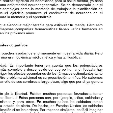
ealizar ejercicio es beneficioso para la salud mental, ya seas
s una enfermedad neurodegenerativa. Se ha demostrado que el
es complejas como la memoria de trabajo o la planificación de
e el ejercicio promueve el crecimiento de neuronas en el
ara la memoria y el aprendizaje.
igue siendo la mejor terapia para estimular tu mente. Pero esto
umerosas compañías farmacéuticas tienen varios fármacos en
 en los próximos años.
antes cognitivos
es pueden ayudarnos enormemente en nuestra vida diaria. Pero
 una gran polémica médica, ética y hasta filosófica.
dad. Es importante tener en cuenta que los potenciadores
o más complejo y desconocido del cuerpo humano. Todavía hay
igor los efectos secundarios de los fármacos estimulantes tanto
tro problema adicional es su prescripción a niños. No sabemos
rrollo de sus cerebros a largo plazo, algo que por sí ya genera
ión de la libertad. Existen muchas personas forzadas a tomar
su libertad. Estas personas son, por ejemplo, niños, soldados y
 mismos y para otros. En muchos países los soldados toman
su estado de alerta. De hecho, en Estados Unidos los soldados
cación si se les ordena. Por razones similares, es fácil imaginar