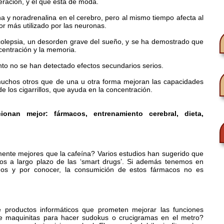
eración, y el que está de moda.
 y noradrenalina en el cerebro, pero al mismo tiempo afecta al
or más utilizado por las neuronas.
rcolepsia, un desorden grave del sueño, y se ha demostrado que
ncentración y la memoria.
to no se han detectado efectos secundarios serios.
uchos otros que de una u otra forma mejoran las capacidades
e los cigarrillos, que ayuda en la concentración.
ionan mejor: fármacos, entrenamiento cerebral, dieta,
mente mejores que la cafeína? Varios estudios han sugerido que
os a largo plazo de las ‘smart drugs’. Si además tenemos en
idos y por conocer, la consumición de estos fármacos no es
 productos informáticos que prometen mejorar las funciones
de maquinitas para hacer sudokus o crucigramas en el metro?