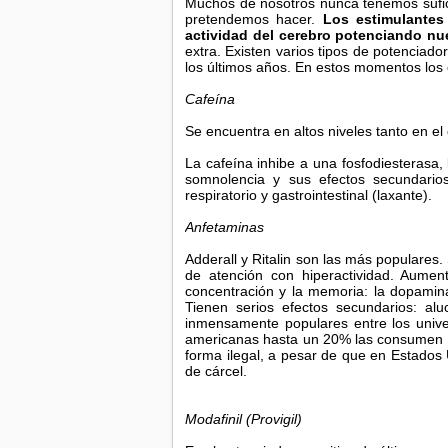
Muchos de nosotros nunca tenemos sufici
pretendemos hacer.
Los estimulantes
actividad del cerebro potenciando n
extra. Existen varios tipos de potenciado
los últimos años. En estos momentos los e
Cafeína
Se encuentra en altos niveles tanto en el
La cafeína inhibe a una fosfodiesterasa,
somnolencia y sus efectos secundarios,
respiratorio y gastrointestinal (laxante).
Anfetaminas
Adderall y Ritalin son las más populares
de atención con hiperactividad. Aumen
concentración y la memoria: la dopamin
Tienen serios efectos secundarios: alu
inmensamente populares entre los unive
americanas hasta un 20% las consumen r
forma ilegal, a pesar de que en Estados
de cárcel.
Modafinil (Provigil)