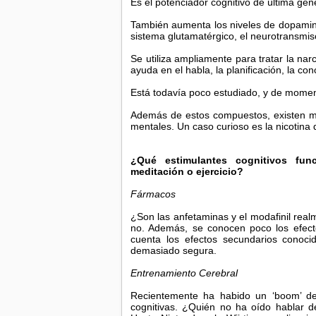
Es el potenciador cognitivo de última gen
También aumenta los niveles de dopamina
sistema glutamatérgico, el neurotransmis
Se utiliza ampliamente para tratar la na
ayuda en el habla, la planificación, la co
Está todavía poco estudiado, y de momen
Además de estos compuestos, existen m
mentales. Un caso curioso es la nicotina d
¿Qué estimulantes cognitivos func
meditación o ejercicio?
Fármacos
¿Son las anfetaminas y el modafinil real
no. Además, se conocen poco los efect
cuenta los efectos secundarios conoc
demasiado segura.
Entrenamiento Cerebral
Recientemente ha habido un ‘boom’ de
cognitivas. ¿Quién no ha oído hablar 