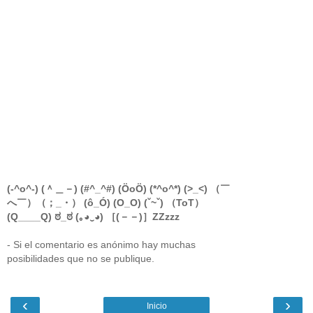
(-^o^-) (＾＿－) (#^_^#) (ÖoÖ) (*^o^*) (>_<) （￣
へ￣）（；_・） (ô_Ó) (O_O) (ˇ~ˇ) （ToT）
(Q____Q) ಠ_ಠ (｡◕‿◕) ［(－－)］ZZzzz
- Si el comentario es anónimo hay muchas
posibilidades que no se publique.
‹
›
Inicio