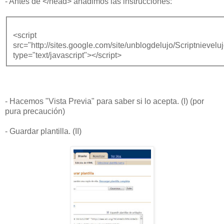
- Antes de </head> añadimos las instrucciones:
<script
src="http://sites.google.com/site/unblogdelujo/Scriptnieveluj
type="text/javascript"></script>
- Hacemos "Vista Previa" para saber si lo acepta. (I) (por
pura precaución)
- Guardar plantilla. (II)