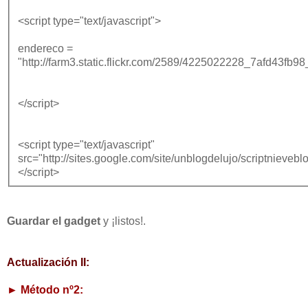
<script type="text/javascript">
endereco =
"http://farm3.static.flickr.com/2589/4225022228_7afd43fb98_
</script>
<script type="text/javascript"
src="http://sites.google.com/site/unblogdelujo/scriptnieveblo
</script>
Guardar el gadget
y ¡listos!.
Actualización II:
► Método nº2: