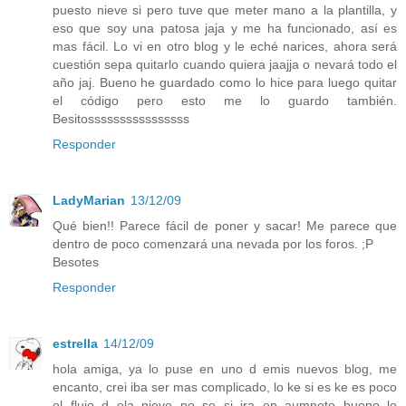
puesto nieve si pero tuve que meter mano a la plantilla, y
eso que soy una patosa jaja y me ha funcionado, así es
mas fácil. Lo vi en otro blog y le eché narices, ahora será
cuestión sepa quitarlo cuando quiera jaajja o nevará todo el
año jaj. Bueno he guardado como lo hice para luego quitar
el código pero esto me lo guardo también.
Besitossssssssssssssss
Responder
LadyMarian
13/12/09
Qué bien!! Parece fácil de poner y sacar! Me parece que
dentro de poco comenzará una nevada por los foros. ;P
Besotes
Responder
estrella
14/12/09
hola amiga, ya lo puse en uno d emis nuevos blog, me
encanto, crei iba ser mas complicado, lo ke si es ke es poco
el flujo d ela nieve no se si ira en aumneto bueno lo