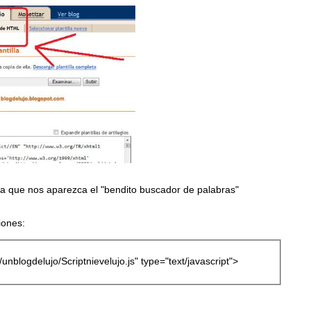
a que nos aparezca el "bendito buscador de palabras"
iones:
/unblogdelujo/Scriptnievelujo.js" type="text/javascript">