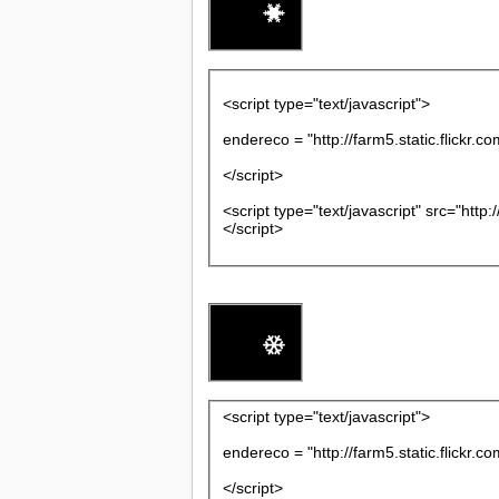
<script type="text/javascript">
endereco = "http://farm5.static.flick
</script>
<script type="text/javascript" src="http
</script>
<script type="text/javascript">
endereco = "http://farm5.static.flick
</script>