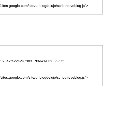
://sites.google.com/site/unblogdelujo/scriptnieveblog.js">
.com/2542/4224247983_70fde147b0_o.gif";
://sites.google.com/site/unblogdelujo/scriptnieveblog.js">