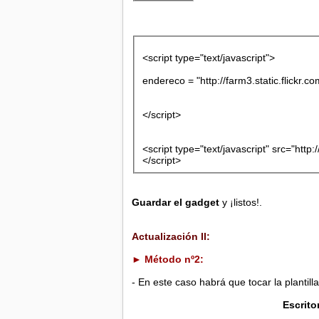
<script type="text/javascript">
endereco = "http://farm3.static.flickr
</script>
<script type="text/javascript" src="http
</script>
Guardar el gadget
y ¡listos!.
Actualización II:
► Método nº2:
- En este caso habrá que tocar la plantill
Escrit