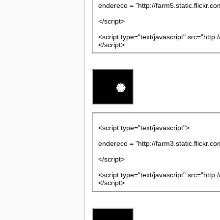
endereco = "http://farm5.static.flick
</script>
<script type="text/javascript" src="http
</script>
<script type="text/javascript">
endereco = "http://farm3.static.flick
</script>
<script type="text/javascript" src="http
</script>