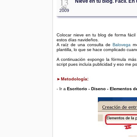
13
Nieve en tu blog. Fácil. En
dic
2009
Colocar nieve en tu blog de forma fáci
estos días navideños.
A raíz de una consulta de
Balovega
m
plantilla, lo que se hace complicado cu
A continuación expongo la fórmula más 
script pues incluía publicidad y eso me po
►Metodología:
- Ir a
Escritorio - Diseno - Elementos d