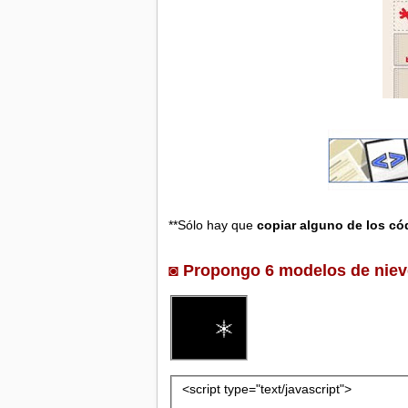
**Sólo hay que
copiar alguno de los có
◙ Propongo 6 modelos de nieve
<script type="text/javascript">