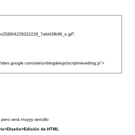
.com/2589/4225022228_7afd43fb98_o.gif";
://sites.google.com/site/unblogdelujo/scriptnieveblog.js">
a pero será muyyy sencillo:
orio>Diseño>Edición de HTML