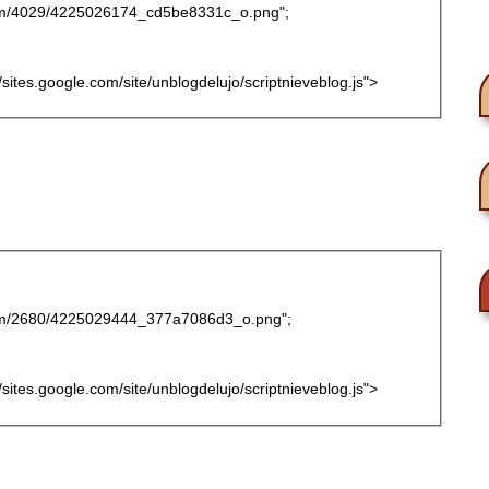
r.com/4029/4225026174_cd5be8331c_o.png";
://sites.google.com/site/unblogdelujo/scriptnieveblog.js">
r.com/2680/4225029444_377a7086d3_o.png";
://sites.google.com/site/unblogdelujo/scriptnieveblog.js">