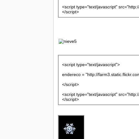
<script type="text/javascript" src="http
</script>
<script type="text/javascript">
endereco = "http://farm3.static.flickr
</script>
<script type="text/javascript" src="http
</script>