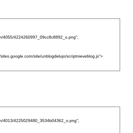
r.com/4055/4224260997_09cc8c8892_o.png";
://sites.google.com/site/unblogdelujo/scriptnieveblog.js">
r.com/4013/4225029480_3534b04362_o.png";