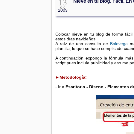
13
Nieve en tu blog. Fácil. En
dic
2009
Colocar nieve en tu blog de forma fáci
estos días navideños.
A raíz de una consulta de
Balovega
m
plantilla, lo que se hace complicado cu
A continuación expongo la fórmula más 
script pues incluía publicidad y eso me po
►Metodología:
- Ir a
Escritorio - Diseno - Elementos d