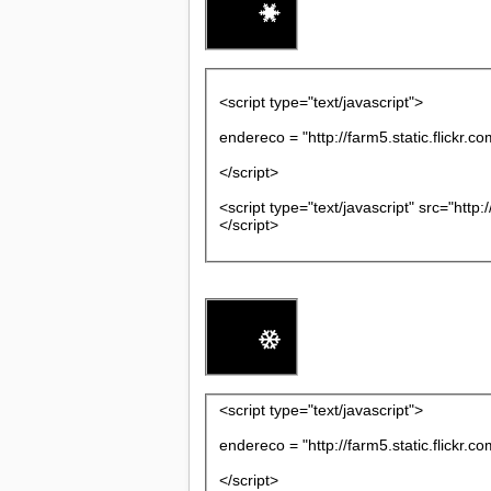
<script type="text/javascript">
endereco = "http://farm5.static.flick
</script>
<script type="text/javascript" src="http
</script>
<script type="text/javascript">
endereco = "http://farm5.static.flick
</script>