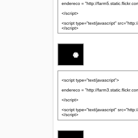
endereco = "http://farm5.static.flick
</script>
<script type="text/javascript" src="http
</script>
<script type="text/javascript">
endereco = "http://farm3.static.flick
</script>
<script type="text/javascript" src="http
</script>