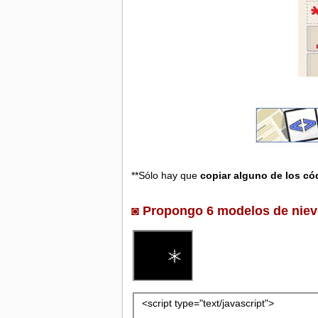
**Sólo hay que
copiar alguno de los có
◙ Propongo 6 modelos de nieve
<script type="text/javascript">