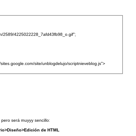
.com/2589/4225022228_7afd43fb98_o.gif";
://sites.google.com/site/unblogdelujo/scriptnieveblog.js">
a pero será muyyy sencillo:
orio>Diseño>Edición de HTML