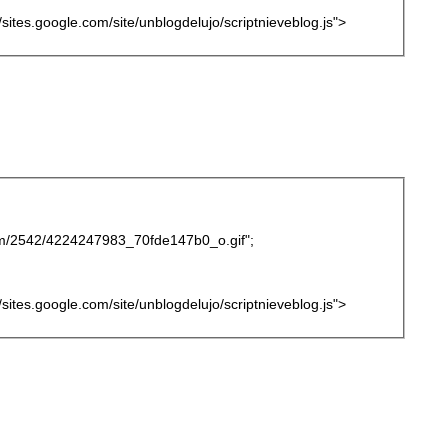
://sites.google.com/site/unblogdelujo/scriptnieveblog.js">
.com/2542/4224247983_70fde147b0_o.gif";
://sites.google.com/site/unblogdelujo/scriptnieveblog.js">