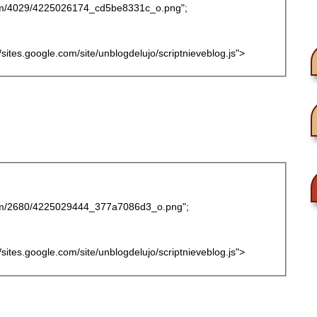
r.com/4029/4225026174_cd5be8331c_o.png";
://sites.google.com/site/unblogdelujo/scriptnieveblog.js">
r.com/2680/4225029444_377a7086d3_o.png";
://sites.google.com/site/unblogdelujo/scriptnieveblog.js">