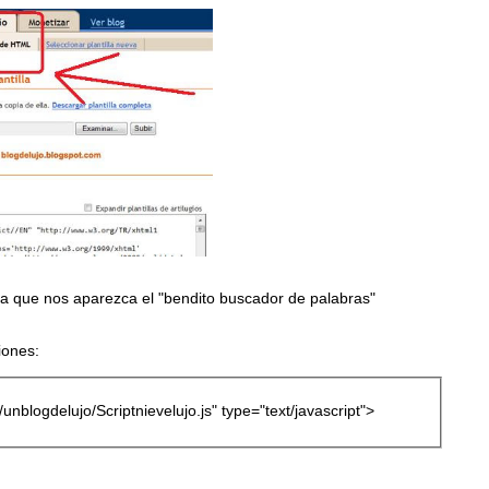
a que nos aparezca el "bendito buscador de palabras"
iones:
/unblogdelujo/Scriptnievelujo.js" type="text/javascript">