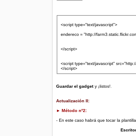
<script type="text/javascript">
endereco = "http://farm3.static.flickr
</script>
<script type="text/javascript" src="http
</script>
Guardar el gadget
y ¡listos!.
Actualización II:
► Método nº2:
- En este caso habrá que tocar la plantill
Escrit