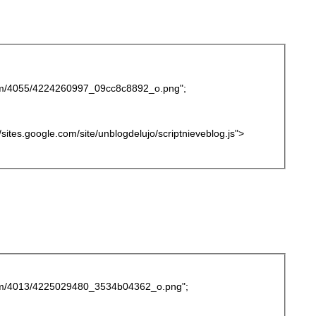
r.com/4055/4224260997_09cc8c8892_o.png";
://sites.google.com/site/unblogdelujo/scriptnieveblog.js">
r.com/4013/4225029480_3534b04362_o.png";