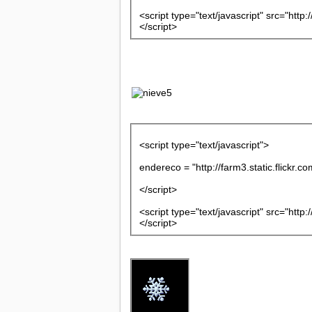
<script type="text/javascript" src="http
</script>
<script type="text/javascript">
endereco = "http://farm3.static.flickr
</script>
<script type="text/javascript" src="http
</script>