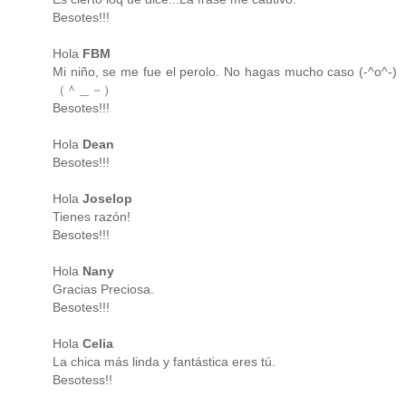
Besotes!!!
Hola
FBM
Mi niño, se me fue el perolo. No hagas mucho caso (-^o^-)
（＾＿－）
Besotes!!!
Hola
Dean
Besotes!!!
Hola
Joselop
Tienes razón!
Besotes!!!
Hola
Nany
Gracias Preciosa.
Besotes!!!
Hola
Celia
La chica más linda y fantástica eres tú.
Besotess!!