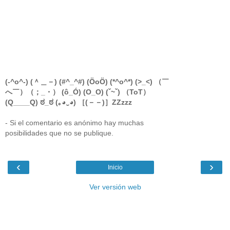
(-^o^-) (＾＿－) (#^_^#) (ÖoÖ) (*^o^*) (>_<) （￣
へ￣）（；_・） (ô_Ó) (O_O) (ˇ~ˇ) （ToT）
(Q____Q) ಠ_ಠ (｡◕‿◕) ［(－－)］ZZzzz
- Si el comentario es anónimo hay muchas
posibilidades que no se publique.
‹
›
Inicio
Ver versión web