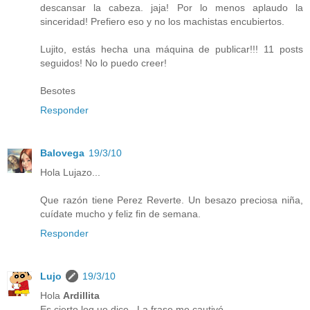
descansar la cabeza. jaja! Por lo menos aplaudo la
sinceridad! Prefiero eso y no los machistas encubiertos.
Lujito, estás hecha una máquina de publicar!!! 11 posts
seguidos! No lo puedo creer!
Besotes
Responder
Balovega
19/3/10
Hola Lujazo...
Que razón tiene Perez Reverte. Un besazo preciosa niña,
cuídate mucho y feliz fin de semana.
Responder
Lujo
19/3/10
Hola
Ardillita
Es cierto loq ue dice...La frase me cautivó.