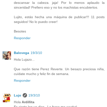
descansar la cabeza. jaja! Por lo menos aplaudo la
sinceridad! Prefiero eso y no los machistas encubiertos.
Lujito, estás hecha una máquina de publicar!!! 11 posts
seguidos! No lo puedo creer!
Besotes
Responder
Balovega
19/3/10
Hola Lujazo...
Que razón tiene Perez Reverte. Un besazo preciosa niña,
cuídate mucho y feliz fin de semana.
Responder
Lujo
19/3/10
Hola
Ardillita
Es cierto loq ue dice...La frase me cautivó.