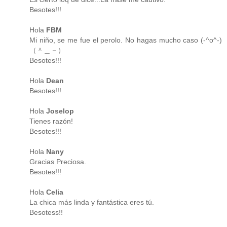
Besotes!!!
Hola
FBM
Mi niño, se me fue el perolo. No hagas mucho caso (-^o^-)
（＾＿－）
Besotes!!!
Hola
Dean
Besotes!!!
Hola
Joselop
Tienes razón!
Besotes!!!
Hola
Nany
Gracias Preciosa.
Besotes!!!
Hola
Celia
La chica más linda y fantástica eres tú.
Besotess!!