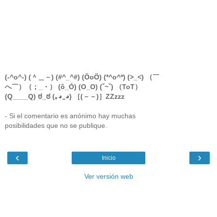
(-^o^-) (＾＿－) (#^_^#) (ÖoÖ) (*^o^*) (>_<) （￣
へ￣）（；_・） (ô_Ó) (O_O) (ˇ~ˇ) （ToT）
(Q____Q) ಠ_ಠ (｡◕‿◕) ［(－－)］ZZzzz
- Si el comentario es anónimo hay muchas
posibilidades que no se publique.
‹
›
Inicio
Ver versión web