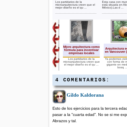
Los partidarios de la
Esta casa con mu
microarquitectura creen que el
está situada en Ab
mejor diseño es el qu ...
México).Las d ...
Micro arquitectura como
Arquitectura e
fórmula para incentivar
en Vancouver 
empresas locales
Los partidarios de la
Ya podemos vivi
microarquitectura creen que
con forma de 
el mejor diseño es el qu ...
gigante en med
bosq ..
4 COMENTARIOS:
Gildo Kaldorana
Esto de los ejercicios para la tercera e
pasar a la "cuarta edad". No se si me expl
Abrazos y tal.