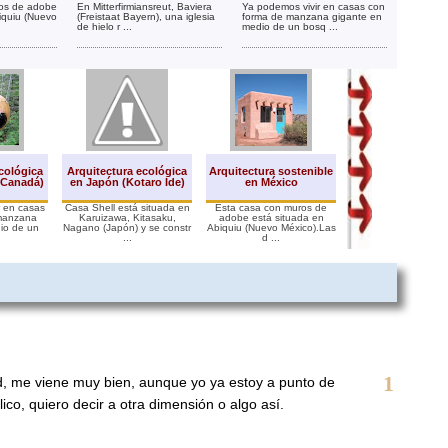
ros de adobe
En Mitterfirmiansreut, Baviera
Ya podemos vivir en casas con
iquiu (Nuevo
(Freistaat Bayern), una iglesia
forma de manzana gigante en
de hielo r ...
medio de un bosq ...
cológica
Arquitectura ecológica
Arquitectura sostenible
Arquitectura efí
(Canadá)
en Japón (Kotaro Ide)
en México
r en casas
Casa Shell está situada en
Esta casa con muros de
En Mitterfirmiansr
manzana
Karuizawa, Kitasaku,
adobe está situada en
Baviera (Freistaat B
io de un
Nagano (Japón) y se constr
Abiquiu (Nuevo México).Las
una iglesia de hielo
.
...
d ...
1
dad, me viene muy bien, aunque yo ya estoy a punto de
ico, quiero decir a otra dimensión o algo así.