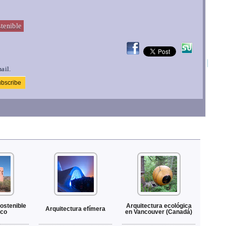
stenible
ail.
ostenible
Arquitectura ecológica
Arquitectura efímera
ico
en Vancouver (Canadá)