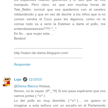
manipula. Pero claro, es que son muchas horas de
Tele_Belén, normal que nos quedemos con el cerebro
reblandecido y que en vez de decirle a los niños que si no
comen vendrá el Coco pues les digamos, como no te
comas todo va a venir la Esteban a darte el pollo, me
entiendeeeeeessss??!!! ^_^
En fin... que mujer esta...
Besitos!
---------------------------------------------------------
http://salon-de-dama.blogspot.com/
---------------------------------------------------------
Responder
Lujo
11/10/10
@
Dama Blanca
Holaaa,
Noooo, no te vayas. (#^_^#) Si eso pasa espérame que nos
vamos juntas (-^o^-)
Lo del pollo es muy divertido (-^o^-)..., no quiero ni
imaginar a esta señora con un escaño en el Parlamento