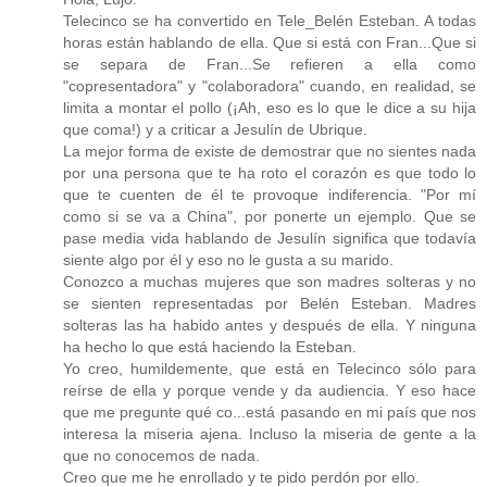
Telecinco se ha convertido en Tele_Belén Esteban. A todas
horas están hablando de ella. Que si está con Fran...Que si
se separa de Fran...Se refieren a ella como
"copresentadora" y "colaboradora" cuando, en realidad, se
limita a montar el pollo (¡Ah, eso es lo que le dice a su hija
que coma!) y a criticar a Jesulín de Ubrique.
La mejor forma de existe de demostrar que no sientes nada
por una persona que te ha roto el corazón es que todo lo
que te cuenten de él te provoque indiferencia. "Por mí
como si se va a China", por ponerte un ejemplo. Que se
pase media vida hablando de Jesulín significa que todavía
siente algo por él y eso no le gusta a su marido.
Conozco a muchas mujeres que son madres solteras y no
se sienten representadas por Belén Esteban. Madres
solteras las ha habido antes y después de ella. Y ninguna
ha hecho lo que está haciendo la Esteban.
Yo creo, humildemente, que está en Telecinco sólo para
reírse de ella y porque vende y da audiencia. Y eso hace
que me pregunte qué co...está pasando en mi país que nos
interesa la miseria ajena. Incluso la miseria de gente a la
que no conocemos de nada.
Creo que me he enrollado y te pido perdón por ello.