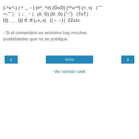
(-^o^-) (＾＿－) (#^_^#) (ÖoÖ) (*^o^*) (>_<) （￣
へ￣）（；_・） (ô_Ó) (O_O) (ˇ~ˇ) （ToT）
(Q____Q) ಠ_ಠ (｡◕‿◕) ［(－－)］ZZzzz
- Si el comentario es anónimo hay muchas
posibilidades que no se publique.
‹
›
Inicio
Ver versión web