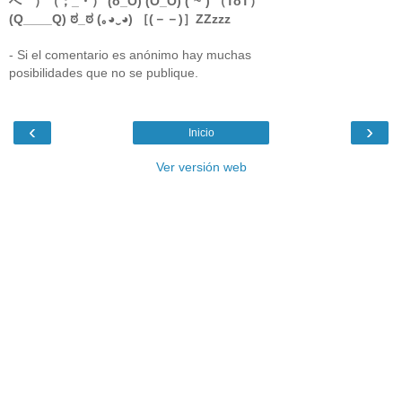
へ￣）（；_・） (ô_Ó) (O_O) (ˇ~ˇ) （ToT）
(Q____Q) ಠ_ಠ (｡◕‿◕) ［(－－)］ZZzzz
- Si el comentario es anónimo hay muchas
posibilidades que no se publique.
‹
›
Inicio
Ver versión web