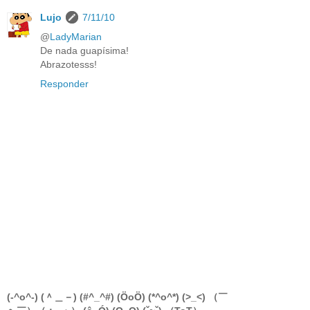
Lujo
7/11/10
@
LadyMarian
De nada guapísima!
Abrazotesss!
Responder
(-^o^-) (＾＿－) (#^_^#) (ÖoÖ) (*^o^*) (>_<) （￣