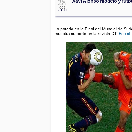
28
Xavi Alonso modelo y futbo
oct
2010
La patada en la Final del Mundial de Sudá
muestra su porte en la revista DT.
Eso sí