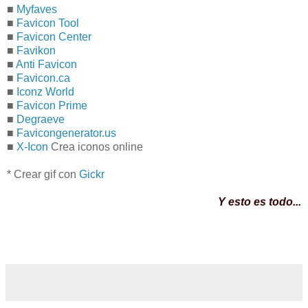
■
Myfaves
■
Favicon Tool
■
Favicon Center
■
Favikon
■
Anti Favicon
■
Favicon.ca
■
Iconz World
■
Favicon Prime
■
Degraeve
■
Favicongenerator.us
■
X-Icon
Crea iconos online
* Crear gif con
Gickr
Y esto es todo...