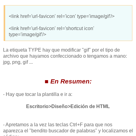
<link href='url-favicon' rel='icon' type='image/gif'/>
<link href='url-favicon' rel='shortcut icon'
type='image/gif'/>
La etiqueta TYPE hay que modificar "gif" por el tipo de
archivo que hayamos confeccionado o tengamos a mano:
jpg, png, gif ...
■ En Resumen:
- Hay que tocar la plantilla e ir a:
Escritorio>Diseño>Edición de HTML
- Apretamos a la vez las teclas Ctrl+F para que nos
aparezca el "bendito buscador de palabras" y localizamos el