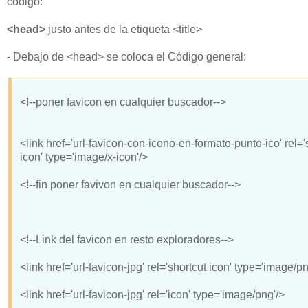
código:
<head>
justo antes de la etiqueta <title>
- Debajo de <head> se coloca el Código general:
<!--poner favicon en cualquier buscador-->
<link href='url-favicon-con-icono-en-formato-punto-ico' rel='
icon' type='image/x-icon'/>
<!--fin poner favivon en cualquier buscador-->
<!--Link del favicon en resto exploradores-->
<link href='url-favicon-jpg' rel='shortcut icon' type='image/pn
<link href='url-favicon-jpg' rel='icon' type='image/png'/>