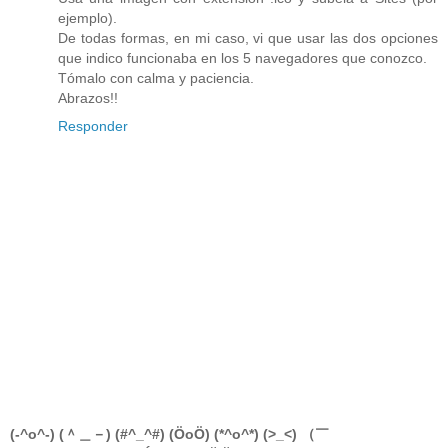
ejemplo).
De todas formas, en mi caso, vi que usar las dos opciones
que indico funcionaba en los 5 navegadores que conozco.
Tómalo con calma y paciencia.
Abrazos!!
Responder
(-^o^-) (＾＿－) (#^_^#) (ÖoÖ) (*^o^*) (>_<) （￣