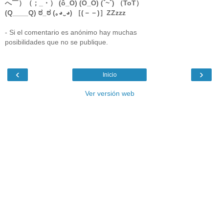
へ￣）（；_・） (ô_Ó) (O_O) (ˇ~ˇ) （ToT）
(Q____Q) ಠ_ಠ (｡◕‿◕) ［(－－)］ZZzzz
- Si el comentario es anónimo hay muchas
posibilidades que no se publique.
‹
›
Inicio
Ver versión web