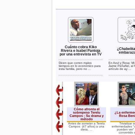
Cuánto cobra Kiko
¿Chabelita
Rivera e Isabel Pantoja
embaraz
por una entrevista en TV
Dicen que corren malos
En Azul y Rosa: M
tiempos en lo económico para
Jaime Peñafiel, al f
esta familia, pero no ...
artículo de ay ...
Cómo afronta el
sobrepeso Terelu
¿La enferme
Campos - Su drama y
Rosa Ben
método
Antes de someter a Terelu
Trivializar 
Campos (47 años) a una
enfermedades "
dieta, ...
pueden ver"
convertido e