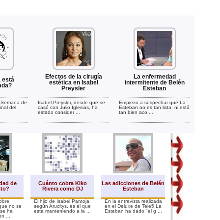
Efectos de la cirugía
La enfermedad
 está
estética en Isabel
intermitente de Belén
ada?
Preysler
Esteban
i Semana de
Isabel Preysler, desde que se
Empiezo a sospechar que La
inal del
casó con Julio Iglesias, ha
Esteban no es tan lista, ni está
estado consider ...
tan bien aco ...
dad de
Cuánto cobra Kiko
Las adicciones de Belén
La Dieta de Be
ito?
Rivera como DJ
Esteban
Esteban
sobre
El hijo de Isabel Pantoja,
En la entrevista realizada
La revista QMD sa
que no se
según Arucitys, es el que
en el Deluxe de Tele5 La
portada la imagen d
 se ha
está manteniendo a la ...
Esteban ha dado "el g ...
Esteban haciendo
n ...