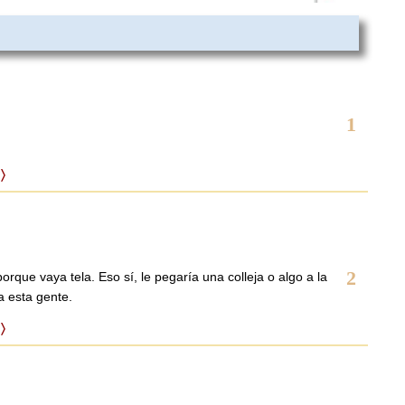
1
〉
2
porque vaya tela. Eso sí, le pegaría una colleja o algo a la
a esta gente.
〉