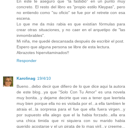
En éste te aseguro que "la fastidió" en un punto muy
concreto. El resto del libro es "propio estilo Kleypas", pero
no entiendo como "su oficio" se fue por el retrete con esa
escena.
Lo que me da más rabia es que existían fórmulas para
crear otras situaciones, y no caer en el arquetipo de "las
inmombrables".
Mi niña, me quedé descansada después de escribir el post.
Espero que alguna persona se libre de esta lectura.
Abrazotes hipervitaminados!!
Responder
Karolinag
19/4/10
Bueno...debo decir que difiero de lo que dice aqui la autora
de este blog...ya que "Solo Con Tu Amor" es una novela
muy bonita...y dejame decirte que vas a tener que leertela
muy bien porque ella no es violada por el...a ella tambien le
atraia el...la sorpresa para el fue que ella fuera virgen...y
por supuesto ella alego que el la habia forzado...ella era
una chica timida que ni siquiera con su marido habia
querido acostarse y el un pirata de lo mas viril...y creeme...