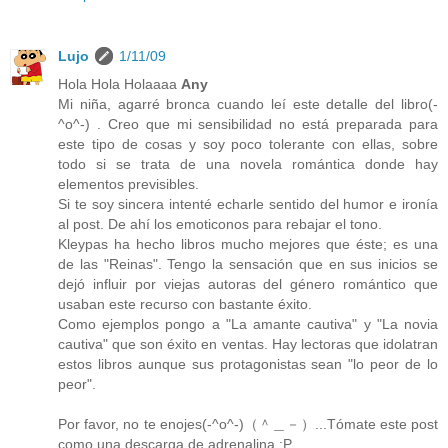
Lujo
1/11/09
Hola Hola Holaaaa
Any
Mi niña, agarré bronca cuando leí este detalle del libro(-
^o^-) . Creo que mi sensibilidad no está preparada para
este tipo de cosas y soy poco tolerante con ellas, sobre
todo si se trata de una novela romántica donde hay
elementos previsibles.
Si te soy sincera intenté echarle sentido del humor e ironía
al post. De ahí los emoticonos para rebajar el tono.
Kleypas ha hecho libros mucho mejores que éste; es una
de las "Reinas". Tengo la sensación que en sus inicios se
dejó influir por viejas autoras del género romántico que
usaban este recurso con bastante éxito.
Como ejemplos pongo a "La amante cautiva" y "La novia
cautiva" que son éxito en ventas. Hay lectoras que idolatran
estos libros aunque sus protagonistas sean "lo peor de lo
peor".
Por favor, no te enojes(-^o^-)（＾＿－）...Tómate este post
como una descarga de adrenalina ;P