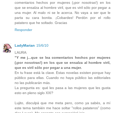
comentarios hechos por mujeres (¡por nosotras!) en los
que se ensalza al hombre viril, que es viril sólo por pegar a
una mujer. Al malo ni se le acerca. No vaya a ser que le
parta su cara bonita. ¡Cobardes! Perdón por el rollo
patatero que he soltado. Gracias
Responder
LadyMarian
15/6/10
LAURA:
"Y me j...que se lea comentarios hechos por mujeres
(¡por nosotras!) en los que se ensalza al hombre viril,
que es viril sólo por pegar a una mujer.
En tu frase está la clave. Estas novelas existen porque hay
público para ellas. Cuando no haya público las editoriales
no las publicarán más.
La pregunta es: qué les pasa a las mujeres que les gusta
esto en pleno siglo XXI?
Lujito, disculpá que me meta pero, como ya sabés, a mí
este tema también me hace soltar "rollos patateros" (como
dice Laura). Me encanta esa expresión! jaja