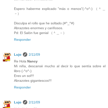
Espero haberme explicado "más o menos"(-^o^-) （＾＿
－）
Disculpa el rollo que he soltado.(#^_^#)
Abrazotes enormes y cariñosos.
Pd: El Salón fue genial （＾＿－）
Responder
Lujo
2/11/09
Re Hola
Nancy
Mi niña, descansé mucho al decir lo que sentía sobre el
libro (-^o^-)
Eres un sol!!!
Abrazotes gigantescos!!!
Responder
Lujo
2/11/09