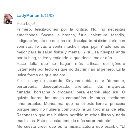
LadyMarian
5/11/09
Hola Lujo!
Primero, felicitaciones por la crítica. No, no necesitás
emoticones. Sacate la bronca, furia, calentura, fastidio,
indignación, etc de encima sin disculparte ni disimularlo con
sonrisas. Te vas a sentir mucho mejor. jaja! Y además es
mejor para la salud física y mental. Y si Lisa Kleypas anda
por tu blog, te lee y entiende lo que decís, mejor aún.
Hace falta que se hagan más críticas del género
justamente por lectores que no discriminan al género. Es la
única forma de que mejore.
Y sí, estoy de acuerdo, Kleypas debía estar "demente,
perturbada, desequilibrada, alienada, ida, majareta,
fumada, borracha o drogada" para escribir algo así. O
quizás fueron las malas compañías de otras escritoras
innombrables. Menos mal que no leí este libro al principio
porque sino no hubiera comprado ni un libro más de ella.
Reconozco que me hubiera perdido muchos libros y nada
machistas. Esto es justamente lo más sorprendente!
Me cuesta creer que es la misma autora que escribió "El