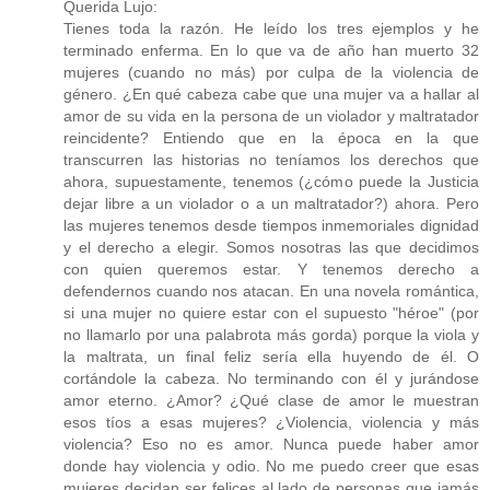
Querida Lujo:
Tienes toda la razón. He leído los tres ejemplos y he
terminado enferma. En lo que va de año han muerto 32
mujeres (cuando no más) por culpa de la violencia de
género. ¿En qué cabeza cabe que una mujer va a hallar al
amor de su vida en la persona de un violador y maltratador
reincidente? Entiendo que en la época en la que
transcurren las historias no teníamos los derechos que
ahora, supuestamente, tenemos (¿cómo puede la Justicia
dejar libre a un violador o a un maltratador?) ahora. Pero
las mujeres tenemos desde tiempos inmemoriales dignidad
y el derecho a elegir. Somos nosotras las que decidimos
con quien queremos estar. Y tenemos derecho a
defendernos cuando nos atacan. En una novela romántica,
si una mujer no quiere estar con el supuesto "héroe" (por
no llamarlo por una palabrota más gorda) porque la viola y
la maltrata, un final feliz sería ella huyendo de él. O
cortándole la cabeza. No terminando con él y jurándose
amor eterno. ¿Amor? ¿Qué clase de amor le muestran
esos tíos a esas mujeres? ¿Violencia, violencia y más
violencia? Eso no es amor. Nunca puede haber amor
donde hay violencia y odio. No me puedo creer que esas
mujeres decidan ser felices al lado de personas que jamás