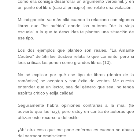
como ella consiga desarrollar un argumento verosímil, y en
un punto del libro (casi al principio) me relate una violación.
Mi indiganción va más allá cuando lo relaciono con algunos
libros que "he sufrido" donde las autoras "de la vieja
escuela" a la que te descuidas te plantan una situación de
ese tipo.
Los dos ejemplos que planteo son reales. "La Amante
Cautiva" de Shirlee Busbee relata lo que comento, pero si
lees críticas las ponen como grandes libros (10).
No sé explicar por qué ese tipo de libros (dentro de la
romántica) se aceptan y son éxito de ventas. Me cuesta
entender que un lector, sea del género que sea, no tenga
espíritu crítico y exija calidad.
Seguramente habrá opiniones contrarias a la mía, (te
advierto que las hay), pero estoy en contra de autoras que
utilizan este recurso o del estilo.
¡Ah! otra cosa que me pone enferma es cuando se abusa
del narrador omnisciente.