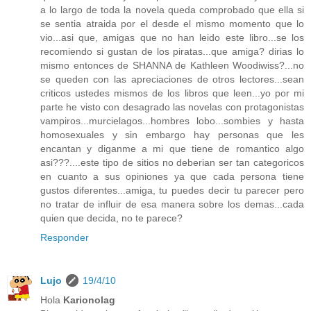
a lo largo de toda la novela queda comprobado que ella si
se sentia atraida por el desde el mismo momento que lo
vio...asi que, amigas que no han leido este libro...se los
recomiendo si gustan de los piratas...que amiga? dirias lo
mismo entonces de SHANNA de Kathleen Woodiwiss?...no
se queden con las apreciaciones de otros lectores...sean
criticos ustedes mismos de los libros que leen...yo por mi
parte he visto con desagrado las novelas con protagonistas
vampiros...murcielagos...hombres lobo...sombies y hasta
homosexuales y sin embargo hay personas que les
encantan y diganme a mi que tiene de romantico algo
asi???....este tipo de sitios no deberian ser tan categoricos
en cuanto a sus opiniones ya que cada persona tiene
gustos diferentes...amiga, tu puedes decir tu parecer pero
no tratar de influir de esa manera sobre los demas...cada
quien que decida, no te parece?
Responder
Lujo
19/4/10
Hola
Karionolag