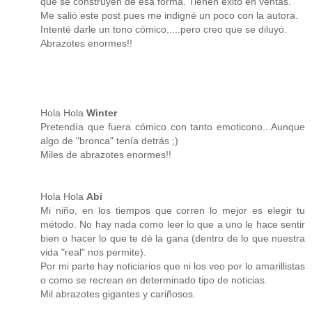
que se construyen de esa forma. Tienen éxito en ventas.
Me salió este post pues me indigné un poco con la autora.
Intenté darle un tono cómico,....pero creo que se diluyó.
Abrazotes enormes!!
Hola Hola
Winter
Pretendía que fuera cómico con tanto emoticono...Aunque
algo de "bronca" tenía detrás ;)
Miles de abrazotes enormes!!
Hola Hola
Abi
Mi niño, en los tiempos que corren lo mejor es elegir tu
método. No hay nada como leer lo que a uno le hace sentir
bien o hacer lo que te dé la gana (dentro de lo que nuestra
vida "real" nos permite).
Por mi parte hay noticiarios que ni los veo por lo amarillistas
o como se recrean en determinado tipo de noticias.
Mil abrazotes gigantes y cariñosos.