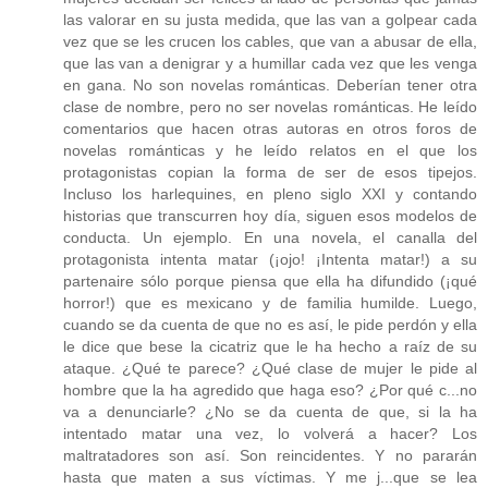
las valorar en su justa medida, que las van a golpear cada
vez que se les crucen los cables, que van a abusar de ella,
que las van a denigrar y a humillar cada vez que les venga
en gana. No son novelas románticas. Deberían tener otra
clase de nombre, pero no ser novelas románticas. He leído
comentarios que hacen otras autoras en otros foros de
novelas románticas y he leído relatos en el que los
protagonistas copian la forma de ser de esos tipejos.
Incluso los harlequines, en pleno siglo XXI y contando
historias que transcurren hoy día, siguen esos modelos de
conducta. Un ejemplo. En una novela, el canalla del
protagonista intenta matar (¡ojo! ¡Intenta matar!) a su
partenaire sólo porque piensa que ella ha difundido (¡qué
horror!) que es mexicano y de familia humilde. Luego,
cuando se da cuenta de que no es así, le pide perdón y ella
le dice que bese la cicatriz que le ha hecho a raíz de su
ataque. ¿Qué te parece? ¿Qué clase de mujer le pide al
hombre que la ha agredido que haga eso? ¿Por qué c...no
va a denunciarle? ¿No se da cuenta de que, si la ha
intentado matar una vez, lo volverá a hacer? Los
maltratadores son así. Son reincidentes. Y no pararán
hasta que maten a sus víctimas. Y me j...que se lea