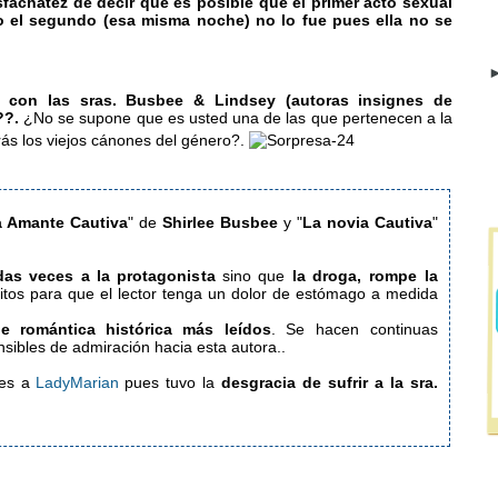
sfachatez de decir que es posible que el primer acto sexual
o el segundo (esa misma noche) no lo fue pues ella no se
►
 con las sras. Busbee & Lindsey (autoras insignes de
??.
¿No se supone que es usted una de las que pertenecen a la
ás los viejos cánones del género?.
 Amante Cautiva
"
de
Shirlee Busbee
y "
La novia Cautiva
"
idas veces a la protagonista
sino que
la droga,
rompe la
tos para que el lector tenga un dolor de estómago a medida
de romántica histórica más leídos
. Se hacen continuas
 incomprensibles de admiración hacia esta autora..
es a
LadyMarian
pues tuvo la
desgracia de sufrir a la sra.