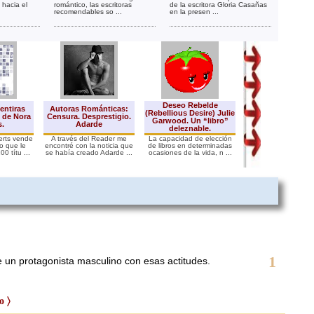
 hacia el
romántico, las escritoras
de la escritora Gloria Casañas
recomendables so ...
en la presen ...
Deseo Rebelde
entiras
Autoras Románticas:
(Rebellious Desire) Julie
Qué leer de Fede
 de Nora
Censura. Desprestigio.
Garwood. Un “libro”
Moccia
.
Adarde
deleznable.
erts vende
A través del Reader me
La capacidad de elección
Moccia es muy da
lo que le
encontré con la noticia que
de libros en determinadas
asistir a cualquier 
0 títu ...
se había creado Adarde ...
ocasiones de la vida, n ...
multitudinario para 
1
e un protagonista masculino con esas actitudes.
o 〉