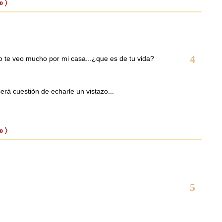
o 〉
4
o te veo mucho por mi casa...¿que es de tu vida?
rà cuestiòn de echarle un vistazo...
o 〉
5