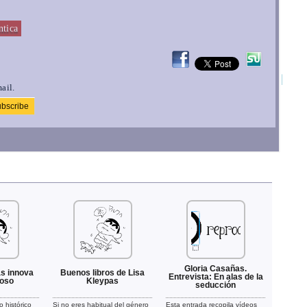
tica
ail.
Gloria Casañas.
s innova
Buenos libros de Lisa
Entrevista: En alas de la
ioso
Kleypas
seducción
 histórico
Si no eres habitual del género
Esta entrada recopila vídeos