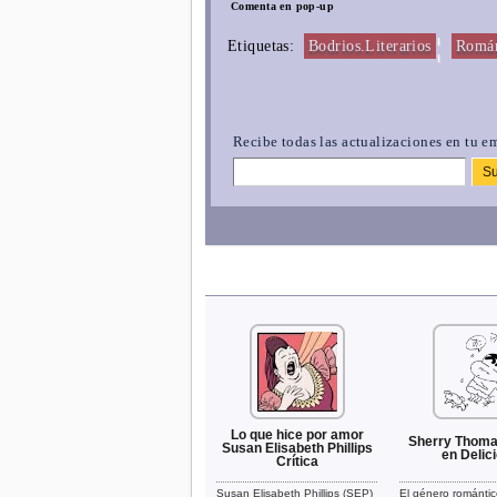
Comenta en pop-up
¦
Etiquetas:
Bodrios.Literarios
Román
Recibe todas las actualizaciones en tu em
Lo que hice por amor
Sherry Thoma
Susan Elisabeth Phillips
en Delic
Crítica
Susan Elisabeth Phillips (SEP)
El género romántico