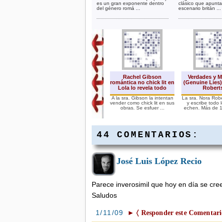
es un gran exponente dentro
clásico que apunta
del género romá ...
escenario britán ...
Rachel Gibson
Verdades y M
romántica no chick lit en
(Genuine Lies)
Lola lo revela todo
Roberts
A la sra. Gibson la intentan
La sra. Nora Rob
vender como chick lit en sus
y escribe todo 
obras. Se esfuer ...
echen. Más de 10
44 COMENTARIOS:
José Luis López Recio
Donna Leon: crítica
hacia Jane Austen por
Orgullo y Prejuicio
(Pride and Prejudice)
Parece inverosimil que hoy en día se cre
La escritora Donna Leon ha
realizado unas
Saludos
declaraciones con motivo
de La f ...
1/11/09
► 〈 Responder este Comentari