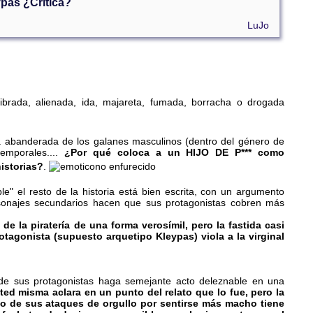
ypas ¿Crítica?
LuJo
ibrada, alienada, ida, majareta, fumada, borracha o drogada
a abanderada de los galanes masculinos (dentro del género de
temporales....
¿Por qué coloca a un HIJO DE P*** como
istorias?
.
" el resto de la historia está bien escrita, con un argumento
onajes secundarios hacen que sus protagonistas cobren más
 la piratería de una forma verosímil, pero la fastida casi
protagonista (supuesto arquetipo Kleypas) viola a la virginal
de sus protagonistas haga semejante acto deleznable en una
ted misma aclara en un punto del relato que lo fue, pero la
 de sus ataques de orgullo por sentirse más macho tiene