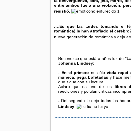
la desvergüenza, cara, jeta, morro, de
entre ambos fuera una violación, per
resistió.
¿¿Es que las tardes tomando el té
romántica) le han atrofiado el cerebro
nueva generación de romántica y deja atr
Reconozco que está a años luz de "
La
Johanna Lindsey
:
-
En el primero
no sólo
viola repet
muñeca
,
pega bofetadas
y hace méri
que sigue con su lectura.
Aclaro que es uno de los
libros 
reediciones y polulan críticas
-
Del segundo le dejo todos los honor
Lindsey
.