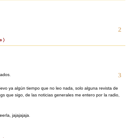
2
o 〉
3
sados.
levo ya algún tiempo que no leo nada, solo alguna revista de
gs que sigo, de las noticias generales me entero por la radio,
rla, jajajajaja.