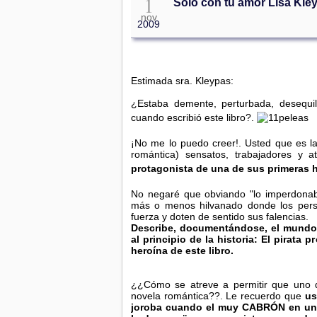
1
Sólo con tu amor Lisa Kle
nov
2009
Estimada sra. Kleypas:
¿Estaba demente, perturbada, desequil
cuando escribió este libro?.
¡No me lo puedo creer!. Usted que es l
romántica) sensatos, trabajadores y a
protagonista de una de sus primeras h
No negaré que obviando "lo imperdonable
más o menos hilvanado donde los pers
fuerza y doten de sentido sus falencias.
Describe, documentándose, el mundo de
al principio de la historia: El pirata 
heroína de este libro.
¿¿Cómo se atreve a permitir que uno 
novela romántica??. Le recuerdo que
us
joroba cuando el muy CABRÓN en uno