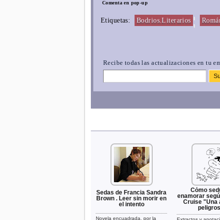
Comenta en pop-up
¦
Etiquetas:
Bodrios.Literarios
Román
Recibe todas las actualizaciones en tu em
Cómo sedu
Sedas de Francia Sandra
enamorar segú
Brown . Leer sin morir en
Cruise "Una
el intento
peligro
Novela encuadrada, por la
Extractos y anotac