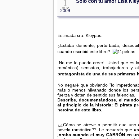
1
Sólo con tu amor Lisa Kle
nov
2009
Estimada sra. Kleypas:
¿Estaba demente, perturbada, desequil
cuando escribió este libro?.
¡No me lo puedo creer!. Usted que es l
romántica) sensatos, trabajadores y a
protagonista de una de sus primeras h
No negaré que obviando "lo imperdonable
más o menos hilvanado donde los pers
fuerza y doten de sentido sus falencias.
Describe, documentándose, el mundo de
al principio de la historia: El pirata 
heroína de este libro.
¿¿Cómo se atreve a permitir que uno 
novela romántica??. Le recuerdo que
us
joroba cuando el muy CABRÓN en uno