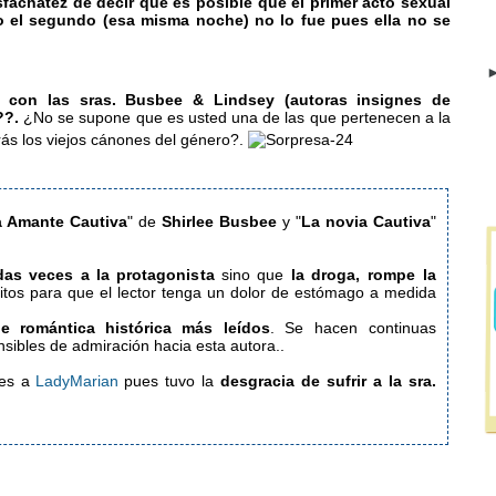
sfachatez de decir que es posible que el primer acto sexual
o el segundo (esa misma noche) no lo fue pues ella no se
►
 con las sras. Busbee & Lindsey (autoras insignes de
??.
¿No se supone que es usted una de las que pertenecen a la
ás los viejos cánones del género?.
 Amante Cautiva
"
de
Shirlee Busbee
y "
La novia Cautiva
"
idas veces a la protagonista
sino que
la droga,
rompe la
tos para que el lector tenga un dolor de estómago a medida
de romántica histórica más leídos
. Se hacen continuas
 incomprensibles de admiración hacia esta autora..
es a
LadyMarian
pues tuvo la
desgracia de sufrir a la sra.