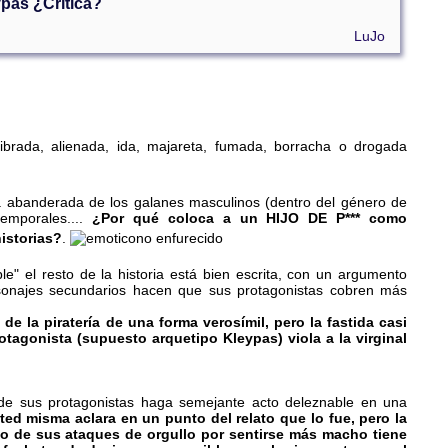
ypas ¿Crítica?
LuJo
ibrada, alienada, ida, majareta, fumada, borracha o drogada
a abanderada de los galanes masculinos (dentro del género de
temporales....
¿Por qué coloca a un HIJO DE P*** como
istorias?
.
" el resto de la historia está bien escrita, con un argumento
onajes secundarios hacen que sus protagonistas cobren más
 la piratería de una forma verosímil, pero la fastida casi
protagonista (supuesto arquetipo Kleypas) viola a la virginal
de sus protagonistas haga semejante acto deleznable en una
ted misma aclara en un punto del relato que lo fue, pero la
 de sus ataques de orgullo por sentirse más macho tiene