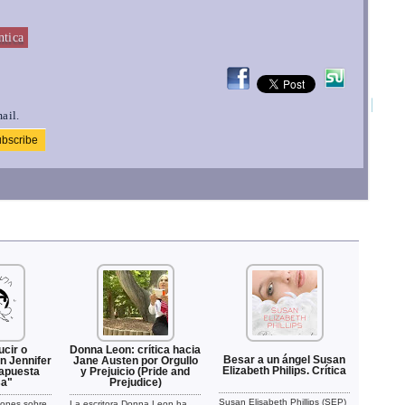
tica
ail.
cir o
Donna Leon: crítica hacia
Besar a un ángel Susan
n Jennifer
Jane Austen por Orgullo
Elizabeth Philips. Crítica
 apuesta
y Prejuicio (Pride and
sa"
Prejudice)
Susan Elisabeth Phillips (SEP)
iones sobre
La escritora Donna Leon ha