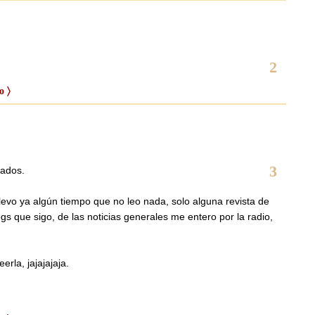
2
o 〉
3
sados.
levo ya algún tiempo que no leo nada, solo alguna revista de
gs que sigo, de las noticias generales me entero por la radio,
rla, jajajajaja.