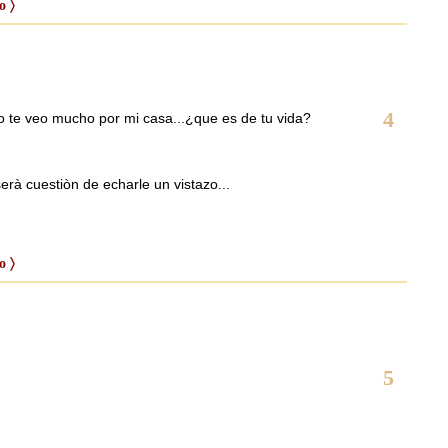
o 〉
4
o te veo mucho por mi casa...¿que es de tu vida?
rà cuestiòn de echarle un vistazo...
o 〉
5