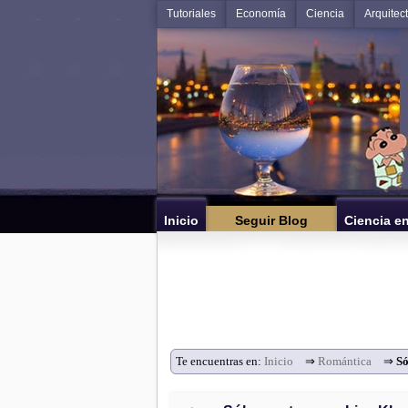
Tutoriales
Economía
Ciencia
Arquitec
Inicio
Seguir Blog
Ciencia e
Te encuentras en:
Inicio
⇒
Romántica
⇒
Só