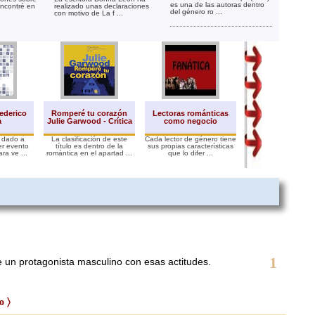
es una de las autoras dentro
encontré en
realizado unas declaraciones
del género ro ...
con motivo de La f ...
La novela román
ederico
Romperé tu corazón
Lectoras románticas
evolución y nego
a
Julie Garwood - Crítica
como negocio
expansión
 dado a
La clasificación de este
Cada lector de género tiene
El submarino rosaLa
ier evento
título es dentro de la
sus propias características
romántica es indete
ara ve ...
romántica en el apartad ...
que lo difer ...
por los radares de l
1
e un protagonista masculino con esas actitudes.
o 〉