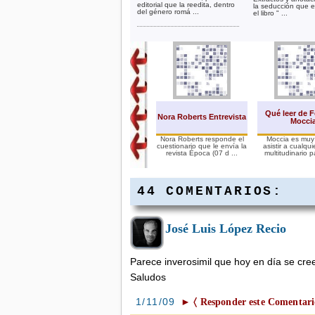
editorial que la reedita, dentro
la seducción que 
del género romá ...
el libro " ...
Qué leer de F
Nora Roberts Entrevista
Mocci
Nora Roberts responde el
Moccia es muy
cuestionario que le envía la
asistir a cualqu
revista Época (07 d ...
multitudinario p
44 COMENTARIOS:
José Luis López Recio
Autoras Argentinas.
Nace una web
Parece inverosimil que hoy en día se cre
Autoras Argentinas es un
nuevo blog que me ha
Saludos
llamado la atención en su
re ...
1/11/09
► 〈 Responder este Comentari