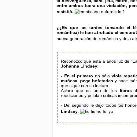
la desvergüenza, cara, jeta, morro, de
entre ambos fuera una violación, per
resistió.
¿¿Es que las tardes tomando el té
romántica) le han atrofiado el cerebro
nueva generación de romántica y deja atr
Reconozco que está a años luz de "
La
Johanna Lindsey
:
-
En el primero
no sólo
viola repet
muñeca
,
pega bofetadas
y hace méri
que sigue con su lectura.
Aclaro que es uno de los
libros 
reediciones y polulan críticas
-
Del segundo le dejo todos los honor
Lindsey
.