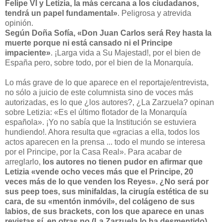
Felipe VI y Letizia, la más cercana a los ciudadanos,
tendrá un papel fundamental»
. Peligrosa y atrevida
opinión.
Según Doña Sofía, «Don Juan Carlos será Rey hasta la
muerte porque ni está cansado ni el Principe
impaciente»
. ¡Larga vida a Su Majestad!, por el bien de
España pero, sobre todo, por el bien de la Monarquía.
Lo más grave de lo que aparece en el reportaje/entrevista,
no sólo a juicio de este columnista sino de voces más
autorizadas, es lo que ¿los autores?, ¿La Zarzuela? opinan
sobre Letizia: «Es el último flotador de la Monarquía
española». ¡Yo no sabía que la Institución se estuviera
hundiendo!. Ahora resulta que «gracias a ella, todos los
actos aparecen en la prensa ... todo el mundo se interesa
por el Principe, por la Casa Real». Para acabar de
arreglarlo,
los autores no tienen pudor en afirmar que
Letizia «vende ocho veces más que el Principe, 20
veces más de lo que venden los Reyes». ¿No será por
sus peep toes, sus minifaldas, la cirugía estética de su
cara, de su «mentón inmóvil», del colágeno de sus
labios, de sus brackets, con los que aparece en unas
revistas sí, en otras no (La Zarzuela lo ha desmentido).