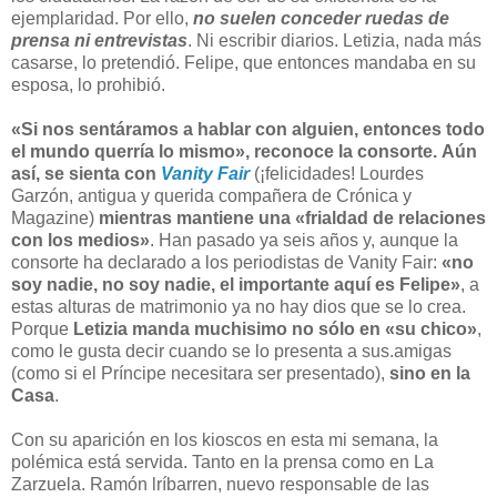
ejemplaridad. Por ello,
no suelen conceder ruedas de
prensa ni entrevistas
. Ni escribir diarios. Letizia, nada más
casarse, lo pretendió. Felipe, que entonces mandaba en su
esposa, lo prohibió.
«Si nos sentáramos a hablar con alguien, entonces todo
el mundo querría lo mismo», reconoce la consorte.
Aún
así, se sienta con
Vanity Fair
(¡felicidades! Lourdes
Garzón, antigua y querida compañera de Crónica y
Magazine)
mientras mantiene una «frialdad de relaciones
con los medios»
. Han pasado ya seis años y, aunque la
consorte ha declarado a los periodistas de Vanity Fair:
«no
soy nadie, no soy nadie, el importante aquí es Felipe»
, a
estas alturas de matrimonio ya no hay dios que se lo crea.
Porque
Letizia manda muchisimo no sólo en «su chico»
,
como le gusta decir cuando se lo presenta a sus.amigas
(como si el Príncipe necesitara ser presentado),
sino en la
Casa
.
Con su aparición en los kioscos en esta mi semana, la
polémica está servida. Tanto en la prensa como en La
Zarzuela. Ramón lríbarren, nuevo responsable de las