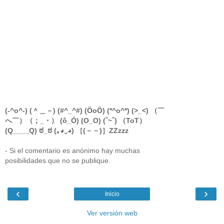
(-^o^-) (＾＿－) (#^_^#) (ÖoÖ) (*^o^*) (>_<) （￣
へ￣）（；_・） (ô_Ó) (O_O) (ˇ~ˇ) （ToT）
(Q____Q) ಠ_ಠ (｡◕‿◕) ［(－－)］ZZzzz
- Si el comentario es anónimo hay muchas
posibilidades que no se publique.
‹
›
Inicio
Ver versión web