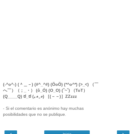
(-^o^-) (＾＿－) (#^_^#) (ÖoÖ) (*^o^*) (>_<) （￣
へ￣）（；_・） (ô_Ó) (O_O) (ˇ~ˇ) （ToT）
(Q____Q) ಠ_ಠ (｡◕‿◕) ［(－－)］ZZzzz
- Si el comentario es anónimo hay muchas
posibilidades que no se publique.
‹
›