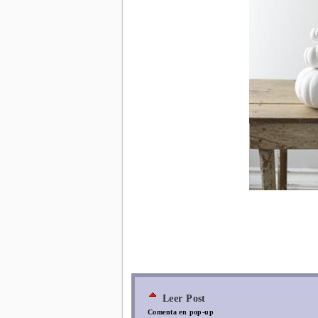
Leer Post
Comenta en pop-up