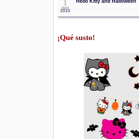
1
Hello Kitty and Halloween
nov
2010
¡Qué susto!