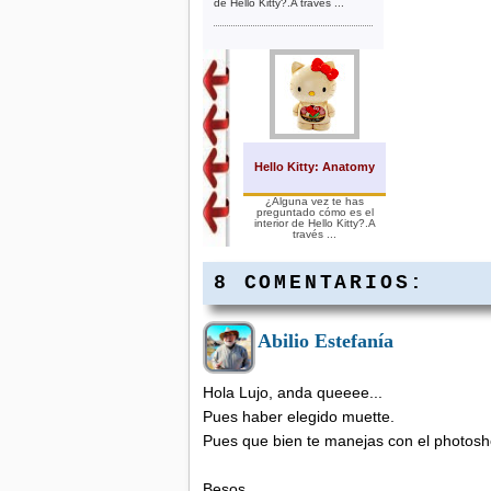
de Hello Kitty?.A través ...
Hello Kitty: Anatomy
¿Alguna vez te has
preguntado cómo es el
interior de Hello Kitty?.A
través ...
8 COMENTARIOS:
Abilio Estefanía
Hola Lujo, anda queeee...
Pues haber elegido muette.
Pues que bien te manejas con el photosh
Besos