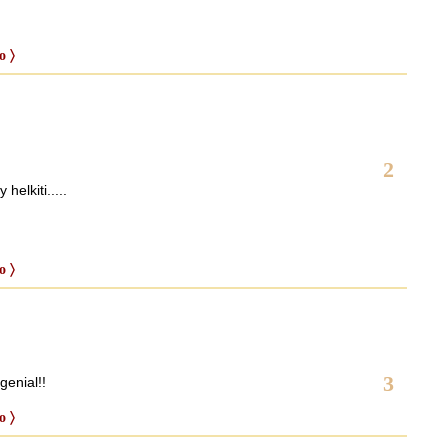
o 〉
2
helkiti.....
o 〉
3
genial!!
o 〉