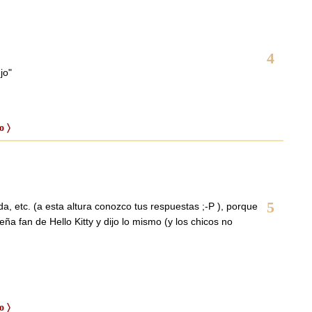
4
jo"
o 〉
5
a, etc. (a esta altura conozco tus respuestas ;-P ), porque
ña fan de Hello Kitty y dijo lo mismo (y los chicos no
o 〉