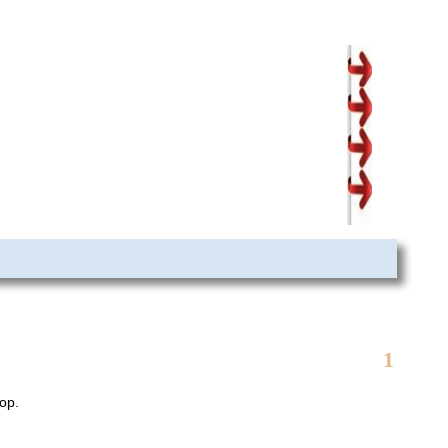
1
op.