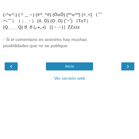
(-^o^-) (＾＿－) (#^_^#) (ÖoÖ) (*^o^*) (>_<) （￣
へ￣）（；_・） (ô_Ó) (O_O) (ˇ~ˇ) （ToT）
(Q____Q) ಠ_ಠ (｡◕‿◕) ［(－－)］ZZzzz
- Si el comentario es anónimo hay muchas
posibilidades que no se publique.
‹
›
Inicio
Ver versión web