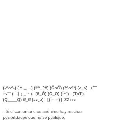
(-^o^-) (＾＿－) (#^_^#) (ÖoÖ) (*^o^*) (>_<) （￣
へ￣）（；_・） (ô_Ó) (O_O) (ˇ~ˇ) （ToT）
(Q____Q) ಠ_ಠ (｡◕‿◕) ［(－－)］ZZzzz
- Si el comentario es anónimo hay muchas
posibilidades que no se publique.