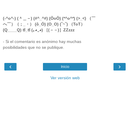
(-^o^-) (＾＿－) (#^_^#) (ÖoÖ) (*^o^*) (>_<) （￣
へ￣）（；_・） (ô_Ó) (O_O) (ˇ~ˇ) （ToT）
(Q____Q) ಠ_ಠ (｡◕‿◕) ［(－－)］ZZzzz
- Si el comentario es anónimo hay muchas
posibilidades que no se publique.
‹
›
Inicio
Ver versión web